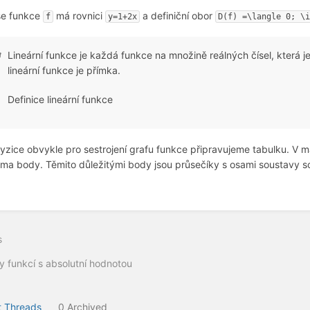
e funkce
má rovnici
a definiční obor
f
y
=
1
+
2
x
D(f) =\langle 0; \
Lineární funkce je každá funkce na množině reálných čísel, která 
lineární funkce je přímka.
Definice lineární funkce
fyzice obvykle pro sestrojení grafu funkce připravujeme tabulku. V
ma body. Těmito důležitými body jsou průsečíky s osami soustavy s
s
y funkcí s absolutní hodnotou
 Threads
0 Archived