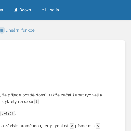
es
Books
Log in
Lineární funkce
il, že přijede pozdě domů, takže začal šlapat rychleji a
ti cyklisty na čase
.
t
u
.
v=1+2t
a závisle proměnnou, tedy rychlost
písmenem
.
v
y