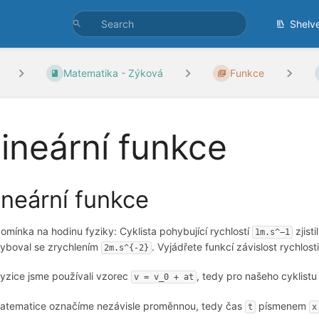
Shelv
Matematika - Zýková
Funkce
ineární funkce
ineární funkce
omínka na hodinu fyziky: Cyklista pohybující rychlostí
zjist
1m.s^−1
yboval se zrychlením
. Vyjádřete funkcí závislost rychlos
2m.s^{-2}
fyzice jsme používali vzorec
, tedy pro našeho cyklist
v = v_0 + at
atematice označíme nezávisle proměnnou, tedy čas
písmenem
t
x