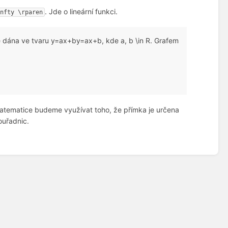
. Jde o lineární funkci.
infty \rparen
je dána ve tvaru
y=ax+b
y
=
a
x
+
b
, kde
a, b \in R
. Grafem
 matematice budeme využívat toho, že přímka je určena
ouřadnic.