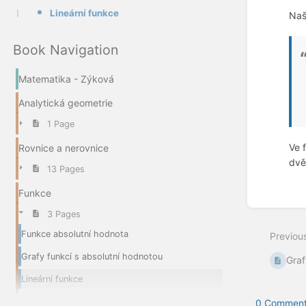
Lineární funkce
Naš
Book Navigation
Matematika - Zýková
Analytická geometrie
1 Page
Ve 
Rovnice a nerovnice
dvě
13 Pages
Enter
Funkce
section
select
3 Pages
mode
Funkce absolutní hodnota
Previou
Grafy funkcí s absolutní hodnotou
Graf
Lineární funkce
0 Comment