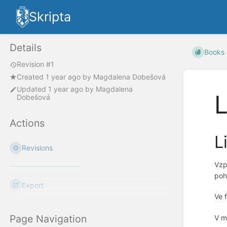
Skripta
Details
Books
Revision #1
Created
1 year ago
by
Magdalena Dobešová
Updated
1 year ago
by
Magdalena
L
Dobešová
Actions
L
Revisions
Vzp
poh
Export
Ve 
Page Navigation
V m