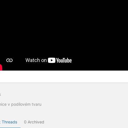
s
ice v podílovém tvaru
 Threads
0 Archived