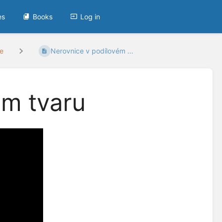
es
Books
Log in
ce
Nerovnice v podílovém ...
ém tvaru