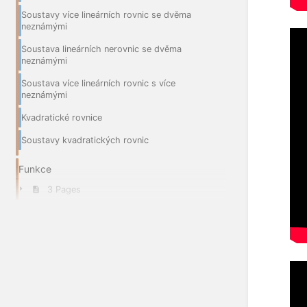
Soustavy více lineárních rovnic se dvěma
neznámými
Soustava lineárních nerovnic se dvěma
neznámými
Soustava více lineárních rovnic s více
neznámými
Kvadratické rovnice
Soustavy kvadratických rovnic
Funkce
3 Pages