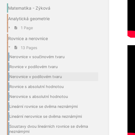
Matematika - Zýková
Analytická geometrie
1 Page
Rovnice a nerovnice
13 Pages
Nerovnice v součinovém tvaru
Rovnice v podílovém tvaru
Nerovnice v podílovém tvaru
Rovnice s absolutní hodnotou
Nerovnice s absolutní hodnotou
Lineární rovnice se dvěma neznámými
Lineární nerovnice se dvěma neznámými
Soustavy dvou lineárních rovnice se dvěma
neznámými