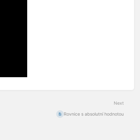
Next
Rovnice s absolutní hodnotou