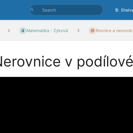
Shelv
Matematika - Zýková
Rovnice a nerovni
erovnice v podílov