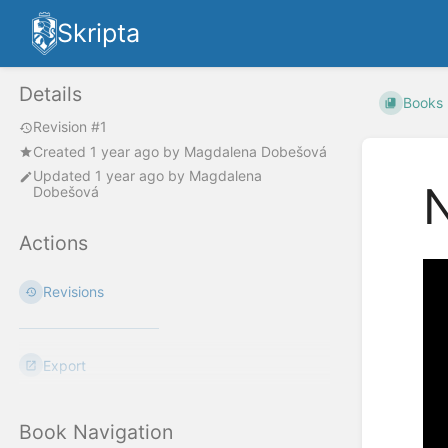
Skripta
Details
Books
Revision #1
Created
1 year ago
by
Magdalena Dobešová
Updated
1 year ago
by
Magdalena
N
Dobešová
Actions
Revisions
Export
Book Navigation