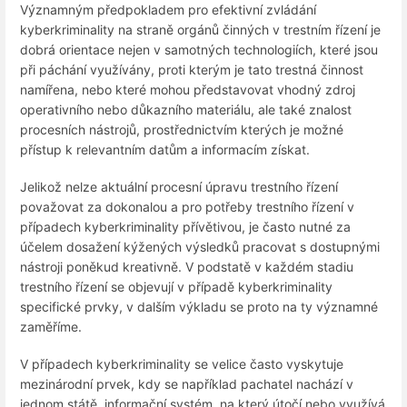
Významným předpokladem pro efektivní zvládání
kyberkriminality na straně orgánů činných v trestním řízení je
dobrá orientace nejen v samotných technologiích, které jsou
při páchání využívány, proti kterým je tato trestná činnost
namířena, nebo které mohou představovat vhodný zdroj
operativního nebo důkazního materiálu, ale také znalost
procesních nástrojů, prostřednictvím kterých je možné
přístup k relevantním datům a informacím získat.
Jelikož nelze aktuální procesní úpravu trestního řízení
považovat za dokonalou a pro potřeby trestního řízení v
případech kyberkriminality přívětivou, je často nutné za
účelem dosažení kýžených výsledků pracovat s dostupnými
nástroji poněkud kreativně. V podstatě v každém stadiu
trestního řízení se objevují v případě kyberkriminality
specifické prvky, v dalším výkladu se proto na ty významné
zaměříme.
V případech kyberkriminality se velice často vyskytuje
mezinárodní prvek, kdy se například pachatel nachází v
jednom státě, informační systém, na který útočí nebo využívá