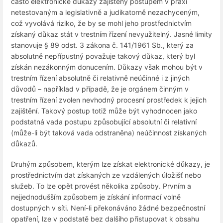
často elektronické důkazy zajištěny postupem v praxi
netestovaným a legislativně a judikatorně nezachyceným,
což vyvolává riziko, že by se mohl jeho prostřednictvím
získaný důkaz stát v trestním řízení nevyužitelný. Jasné limity
stanovuje § 89 odst. 3 zákona č. 141/1961 Sb., který za
absolutně nepřípustný považuje takový důkaz, který byl
získán nezákonným donucením. Důkazy však mohou být v
trestním řízení absolutně či relativně neúčinné i z jiných
důvodů – například v případě, že je orgánem činným v
trestním řízení zvolen nevhodný procesní prostředek k jejich
zajištění. Takový postup totiž může být vyhodnocen jako
podstatná vada postupu způsobující absolutní či relativní
(může-li být taková vada odstraněna) neúčinnost získaných
důkazů.
Druhým způsobem, kterým lze získat elektronické důkazy, je
prostřednictvím dat získaných ze vzdálených úložišť nebo
služeb. To lze opět provést několika způsoby. Prvním a
nejjednodušším způsobem je získání informací volně
dostupných v síti. Není-li překonáváno žádné bezpečnostní
opatření, lze v podstatě bez dalšího přistupovat k obsahu