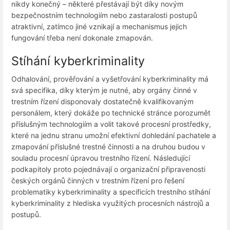
nikdy konečný – některé přestávají být díky novým
bezpečnostním technologiím nebo zastaralosti postupů
atraktivní, zatímco jiné vznikají a mechanismus jejich
fungování třeba není dokonale zmapován.
Stíhání kyberkriminality
Odhalování, prověřování a vyšetřování kyberkriminality má
svá specifika, díky kterým je nutné, aby orgány činné v
trestním řízení disponovaly dostatečně kvalifikovaným
personálem, který dokáže po technické stránce porozumět
příslušným technologiím a volit takové procesní prostředky,
které na jednu stranu umožní efektivní dohledání pachatele a
zmapování příslušné trestné činnosti a na druhou budou v
souladu procesní úpravou trestního řízení. Následující
podkapitoly proto pojednávají o organizační připravenosti
českých orgánů činných v trestním řízení pro řešení
problematiky kyberkriminality a specificích trestního stíhání
kyberkriminality z hlediska využitých procesních nástrojů a
postupů.