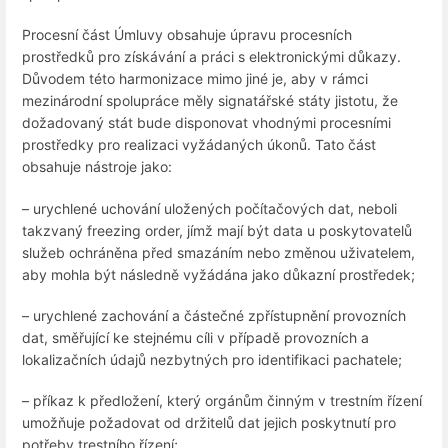
Procesní část Úmluvy obsahuje úpravu procesních
prostředků pro získávání a práci s elektronickými důkazy.
Důvodem této harmonizace mimo jiné je, aby v rámci
mezinárodní spolupráce měly signatářské státy jistotu, že
dožadovaný stát bude disponovat vhodnými procesními
prostředky pro realizaci vyžádaných úkonů. Tato část
obsahuje nástroje jako:
– urychlené uchování uložených počítačových dat, neboli
takzvaný freezing order, jímž mají být data u poskytovatelů
služeb ochráněna před smazáním nebo změnou uživatelem,
aby mohla být následně vyžádána jako důkazní prostředek;
– urychlené zachování a částečné zpřístupnění provozních
dat, směřující ke stejnému cíli v případě provozních a
lokalizačních údajů nezbytných pro identifikaci pachatele;
– příkaz k předložení, který orgánům činným v trestním řízení
umožňuje požadovat od držitelů dat jejich poskytnutí pro
potřeby trestního řízení;