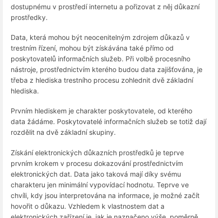
dostupnému v prostředí internetu a pořizovat z něj důkazní
prostředky.
Data, která mohou být neocenitelným zdrojem důkazů v
trestním řízení, mohou být získávána také přímo od
poskytovatelů informačních služeb. Při volbě procesního
nástroje, prostřednictvím kterého budou data zajišťována, je
třeba z hlediska trestního procesu zohlednit dvě základní
hlediska.
Prvním hlediskem je charakter poskytovatele, od kterého
data žádáme. Poskytovatelé informačních služeb se totiž dají
rozdělit na dvě základní skupiny.
Získání elektronických důkazních prostředků je teprve
prvním krokem v procesu dokazování prostřednictvím
elektronických dat. Data jako taková mají díky svému
charakteru jen minimální vypovídací hodnotu. Teprve ve
chvíli, kdy jsou interpretována na informace, je možné začít
hovořit o důkazu. Vzhledem k vlastnostem dat a
elektronických zařízení je, jak je naznačeno výše, poměrně