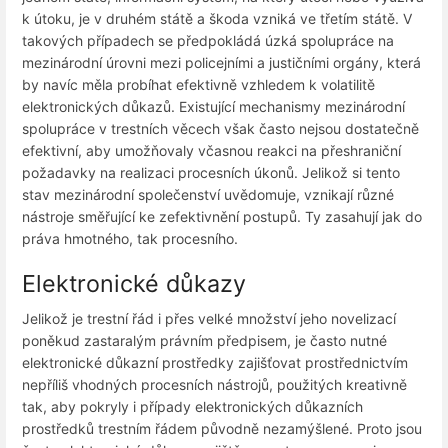
k útoku, je v druhém státě a škoda vzniká ve třetím státě. V
takových případech se předpokládá úzká spolupráce na
mezinárodní úrovni mezi policejními a justičními orgány, která
by navíc měla probíhat efektivně vzhledem k volatilitě
elektronických důkazů. Existující mechanismy mezinárodní
spolupráce v trestních věcech však často nejsou dostatečně
efektivní, aby umožňovaly včasnou reakci na přeshraniční
požadavky na realizaci procesních úkonů. Jelikož si tento
stav mezinárodní společenství uvědomuje, vznikají různé
nástroje směřující ke zefektivnění postupů. Ty zasahují jak do
práva hmotného, tak procesního.
Elektronické důkazy
Jelikož je trestní řád i přes velké množství jeho novelizací
poněkud zastaralým právním předpisem, je často nutné
elektronické důkazní prostředky zajišťovat prostřednictvím
nepříliš vhodných procesních nástrojů, použitých kreativně
tak, aby pokryly i případy elektronických důkazních
prostředků trestním řádem původně nezamýšlené. Proto jsou