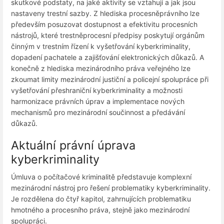
skutkové podstaty, na jaké aktivity se vztahují a jak jsou
nastaveny trestní sazby. Z hlediska procesněprávního lze
především posuzovat dostupnost a efektivitu procesních
nástrojů, které trestněprocesní předpisy poskytují orgánům
činným v trestním řízení k vyšetřování kyberkriminality,
dopadení pachatele a zajišťování elektronických důkazů. A
konečně z hlediska mezinárodního práva veřejného lze
zkoumat limity mezinárodní justiční a policejní spolupráce při
vyšetřování přeshraniční kyberkriminality a možnosti
harmonizace právních úprav a implementace nových
mechanismů pro mezinárodní součinnost a předávání
důkazů.
Aktuální právní úprava
kyberkriminality
Úmluva o počítačové kriminalitě představuje komplexní
mezinárodní nástroj pro řešení problematiky kyberkriminality.
Je rozdělena do čtyř kapitol, zahrnujících problematiku
hmotného a procesního práva, stejně jako mezinárodní
spolupráci.