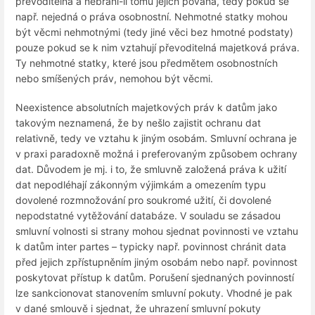
převoditelná a nebrání-li tomu jejich povaha, tedy pokud se
např. nejedná o práva osobnostní. Nehmotné statky mohou
být věcmi nehmotnými (tedy jiné věci bez hmotné podstaty)
pouze pokud se k nim vztahují převoditelná majetková práva.
Ty nehmotné statky, které jsou předmětem osobnostních
nebo smíšených práv, nemohou být věcmi.
Neexistence absolutních majetkových práv k datům jako
takovým neznamená, že by nešlo zajistit ochranu dat
relativně, tedy ve vztahu k jiným osobám. Smluvní ochrana je
v praxi paradoxně možná i preferovaným způsobem ochrany
dat. Důvodem je mj. i to, že smluvně založená práva k užití
dat nepodléhají zákonným výjimkám a omezením typu
dovolené rozmnožování pro soukromé užití, či dovolené
nepodstatné vytěžování databáze. V souladu se zásadou
smluvní volnosti si strany mohou sjednat povinnosti ve vztahu
k datům inter partes – typicky např. povinnost chránit data
před jejich zpřístupněním jiným osobám nebo např. povinnost
poskytovat přístup k datům. Porušení sjednaných povinností
lze sankcionovat stanovením smluvní pokuty. Vhodné je pak
v dané smlouvě i sjednat, že uhrazení smluvní pokuty