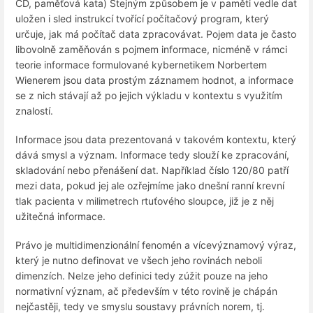
CD, paměťová kata) Stejným způsobem je v paměti vedle dat
uložen i sled instrukcí tvořící počítačový program, který
určuje, jak má počítač data zpracovávat. Pojem data je často
libovolně zaměňován s pojmem informace, nicméně v rámci
teorie informace formulované kybernetikem Norbertem
Wienerem jsou data prostým záznamem hodnot, a informace
se z nich stávají až po jejich výkladu v kontextu s využitím
znalostí.
Informace jsou data prezentovaná v takovém kontextu, který
dává smysl a význam. Informace tedy slouží ke zpracování,
skladování nebo přenášení dat. Například číslo 120/80 patří
mezi data, pokud jej ale ozřejmíme jako dnešní ranní krevní
tlak pacienta v milimetrech rtuťového sloupce, již je z něj
užitečná informace.
Právo je multidimenzionální fenomén a vícevýznamový výraz,
který je nutno definovat ve všech jeho rovinách neboli
dimenzích. Nelze jeho definici tedy zúžit pouze na jeho
normativní význam, ač především v této rovině je chápán
nejčastěji, tedy ve smyslu soustavy právních norem, tj.