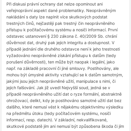
Při diskusi právní ochrany dat nelze opominout ani
veřejnoprávní aspekt dané problematiky. Neoprávněným
nakládání s daty lze naplnit více skutkových podstat
trestných činů, nejčastěji pak trestný čin neoprávněného
přístupu k počítačovému systému a nosiči informací. První
odstavec ustanovení § 230 zákona č. 40/2009 Sb. chrání
důvěrnost dat, druhý pak jejich integritu a dostupnost. V
případě jednání dle druhého odstavce není k jeho trestnosti
vyžadováno neoprávněné získání přístupu k datům (tedy
porušení důvěrnosti), ten může být naopak i legální, jako
např. na základě pracovní či jiné smlouvy. Postihovány, ale
mohou být úmyslné aktivity vztahující se k datům samotným,
jakými jsou jejich neoprávněné užití, manipulace s nimi, či
jejich falšování. Jak již uvedl Nejvyšší soud, jedná se v
případě neoprávněného užití dat o ryze formální, abstraktně
ohrožovací, delikt, kdy je postihováno samotné užití dat bez
dalšího, které nemusí vést k nějakému objektivnímu výsledku
na předmětu útoku (tedy počítačovém systému, nosiči
informací, resp. datech). V základní, nekvalifikované,
skutkové podstatě jím ani nemusí být způsobena škoda či jím