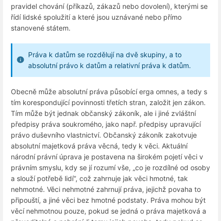
pravidel chování (příkazů, zákazů nebo dovolení), kterými se
řídí lidské spolužití a které jsou uznávané nebo přímo
stanovené státem.
Práva k datům se rozdělují na dvě skupiny, a to
absolutní právo k datům a relativní práva k datům.
Obecně může absolutní práva působící erga omnes, a tedy s
tím korespondující povinnosti třetích stran, založit jen zákon.
Tím může být jednak občanský zákoník, ale i jiné zvláštní
předpisy práva soukromého, jako např. předpisy upravující
právo duševního vlastnictví. Občanský zákoník zakotvuje
absolutní majetková práva věcná, tedy k věci. Aktuální
národní právní úprava je postavena na širokém pojetí věci v
právním smyslu, kdy se jí rozumí vše, „co je rozdílné od osoby
a slouží potřebě lidí“, což zahrnuje jak věci hmotné, tak
nehmotné. Věci nehmotné zahrnují práva, jejichž povaha to
připouští, a jiné věci bez hmotné podstaty. Práva mohou být
věcí nehmotnou pouze, pokud se jedná o práva majetková a