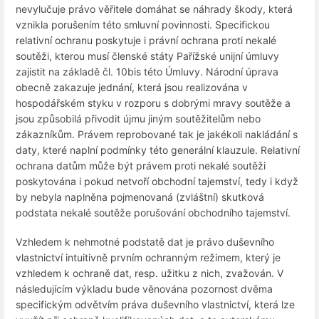
nevylučuje právo věřitele domáhat se náhrady škody, která
vznikla porušením této smluvní povinnosti. Specifickou
relativní ochranu poskytuje i právní ochrana proti nekalé
soutěži, kterou musí členské státy Pařížské unijní úmluvy
zajistit na základě čl. 10bis této Úmluvy. Národní úprava
obecně zakazuje jednání, která jsou realizována v
hospodářském styku v rozporu s dobrými mravy soutěže a
jsou způsobilá přivodit újmu jiným soutěžitelům nebo
zákazníkům. Právem reprobované tak je jakékoli nakládání s
daty, které naplní podmínky této generální klauzule. Relativní
ochrana datům může být právem proti nekalé soutěži
poskytována i pokud netvoří obchodní tajemství, tedy i když
by nebyla naplněna pojmenovaná (zvláštní) skutková
podstata nekalé soutěže porušování obchodního tajemství.
Vzhledem k nehmotné podstatě dat je právo duševního
vlastnictví intuitivně prvním ochranným režimem, který je
vzhledem k ochraně dat, resp. užitku z nich, zvažován. V
následujícím výkladu bude věnována pozornost dvěma
specifickým odvětvím práva duševního vlastnictví, která lze