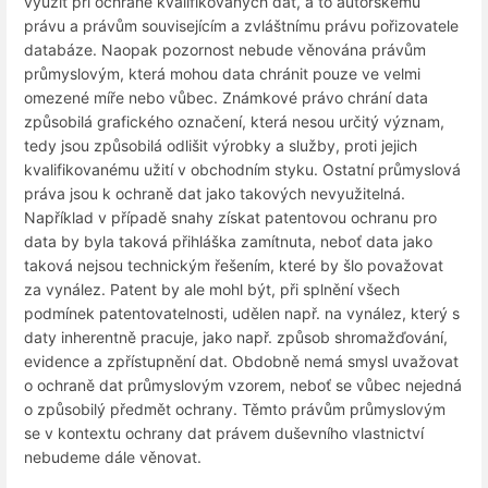
využít při ochraně kvalifikovaných dat, a to autorskému
právu a právům souvisejícím a zvláštnímu právu pořizovatele
databáze. Naopak pozornost nebude věnována právům
průmyslovým, která mohou data chránit pouze ve velmi
omezené míře nebo vůbec. Známkové právo chrání data
způsobilá grafického označení, která nesou určitý význam,
tedy jsou způsobilá odlišit výrobky a služby, proti jejich
kvalifikovanému užití v obchodním styku. Ostatní průmyslová
práva jsou k ochraně dat jako takových nevyužitelná.
Například v případě snahy získat patentovou ochranu pro
data by byla taková přihláška zamítnuta, neboť data jako
taková nejsou technickým řešením, které by šlo považovat
za vynález. Patent by ale mohl být, při splnění všech
podmínek patentovatelnosti, udělen např. na vynález, který s
daty inherentně pracuje, jako např. způsob shromažďování,
evidence a zpřístupnění dat. Obdobně nemá smysl uvažovat
o ochraně dat průmyslovým vzorem, neboť se vůbec nejedná
o způsobilý předmět ochrany. Těmto právům průmyslovým
se v kontextu ochrany dat právem duševního vlastnictví
nebudeme dále věnovat.