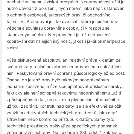
pachatel ani nemusí získat prospěch. Neoprávněnost užití je
nutno dovodit z porušení jiných norem, jako např. ustanovení
o ochraně osobnosti, autorských práv, či obchodního
tajemství. Protiprávní je i takové užití, které je činěno bez
vědomí a souhlasu oprávněné osoby, či v rozporu se
stanoveným účelem. Neoprávněné je též nedovolené
kopírování dat na jejich jiný nosič, jakož i jakákoli manipulace
s nimi.
Výše diskutovaná absolutní, ani relativní práva k datům ze
své podstaty reálně nezabrání neoprávněnému nakládání s
nimi. Poskytovaná právní ochrana působí logicky až ex post.
Osoba, do jejíchž práv bylo takovým neoprávněným
jednáním zasaženo, může sice uplatňovat příslušné nároky,
fakticky ale není schopná takovému neoprávněnému „užití“
zpřístupněných dat, resp. z nich plynoucího informačního
užitku, zabránit. Kontrolu nad daty lze ale efektivně založit
využitím adekvátních technických prostředků, jako např.
šifrováním nebo kontrolou přístupu k datům. Samy tyto
technické prostředky požívají za specifických podmínek
veřejnoprávní ochrany. Na základě § 230 odst. 1 zákona č.