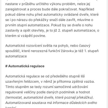
nastane v průběhu určitého výkonu problém, nelze jej
zaregistrovat a proces bude dále pokračovat. Například
pokud dáme nohu před automaticky ovládané dveře, které
se i po nárazu do překážky snaží dále zavřít, mluvíme o
prvním stupni automatizace. Pokud by se dveře o nohu
zastavily a opět otevřely, je to již 2. stupeň automatizace, o
kterém si vzápětí povíme.
Automatické rozsvícení světla na pohyb, nebo časový
spouštěč, které nerozezná funkční žárovku je též 1. stupeň
automatizace
# Automatická regulace
Automatická regulace se od předešlého stupně liší
uzavřeným řetězcem, v němž je přítomna zpětná vazba.
Tímto stupněm se tedy rozumí samočinné udržování
regulované veličiny podle daných podmínek a hodnot
(termostat, automatické dveře, které poznají překážku).
Automatizovaná soustava má informace důsledcích svého
konání.