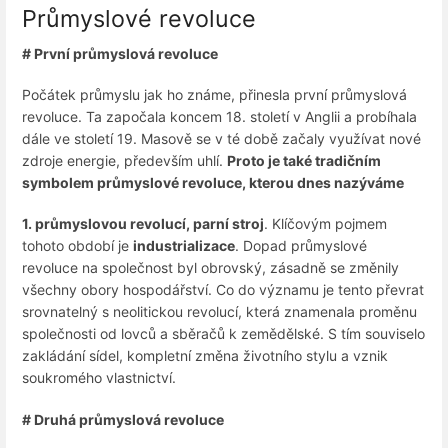
Průmyslové revoluce
# První průmyslová revoluce
Počátek průmyslu jak ho známe, přinesla první průmyslová
revoluce. Ta započala koncem 18. století v Anglii a probíhala
dále ve století 19. Masově se v té době začaly využívat nové
zdroje energie, především uhlí.
Proto je také tradičním
symbolem průmyslové revoluce, kterou dnes nazýváme
1. průmyslovou revolucí, parní stroj
. Klíčovým pojmem
tohoto období je
industrializace
. Dopad průmyslové
revoluce na společnost byl obrovský, zásadně se změnily
všechny obory hospodářství. Co do významu je tento převrat
srovnatelný s neolitickou revolucí, která znamenala proměnu
společnosti od lovců a sběračů k zemědělské. S tím souviselo
zakládání sídel, kompletní změna životního stylu a vznik
soukromého vlastnictví.
# Druhá průmyslová revoluce