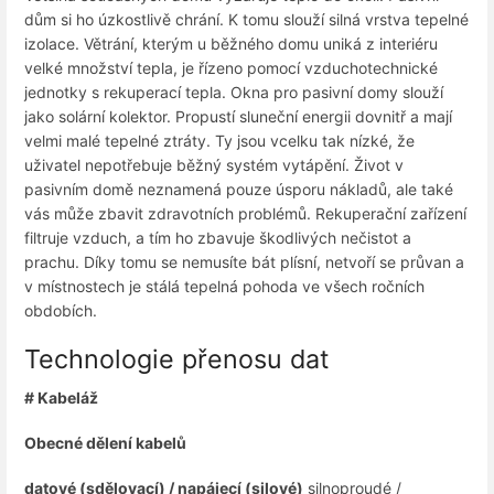
dům si ho úzkostlivě chrání. K tomu slouží silná vrstva tepelné
izolace. Větrání, kterým u běžného domu uniká z interiéru
velké množství tepla, je řízeno pomocí vzduchotechnické
jednotky s rekuperací tepla. Okna pro pasivní domy slouží
jako solární kolektor. Propustí sluneční energii dovnitř a mají
velmi malé tepelné ztráty. Ty jsou vcelku tak nízké, že
uživatel nepotřebuje běžný systém vytápění. Život v
pasivním domě neznamená pouze úsporu nákladů, ale také
vás může zbavit zdravotních problémů. Rekuperační zařízení
filtruje vzduch, a tím ho zbavuje škodlivých nečistot a
prachu. Díky tomu se nemusíte bát plísní, netvoří se průvan a
v místnostech je stálá tepelná pohoda ve všech ročních
obdobích.
Technologie přenosu dat
# Kabeláž
Obecné dělení kabelů
datové (sdělovací) / napájecí (silové)
silnoproudé /