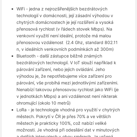
WiFi - jedna z nejrozšířenějších bezdrátových
technologií v domácnosti, její zásadní výhodou v
chytrých domácnostech je její rozšíření a vysoká
přenosová rychlost (v řádech stovek Mbps). Na
venkovní využití není ideální, protože má malou
přenosovou vzdálenost (2.4 Ghz, standard 802.11
n, v ideálních venkovních podmínkách až 300m)
Bluetooth - další zástupce běžně známých
bezdrátových technologií. V IoT slouží například k
párování zařízení, nebo jejich ovládání. Jeho
výhodou je, že nepotřebujeme více zařízení pro
párování, vše probíhá mezi jednotlivými zařízeními.
Nenabízí takovou přenosovou rychlost jako WiFi (je
v jednotkách Mbps) a ani vzdálenost není nikterak
ohromující (okolo 10 metrů)
LoRa - je technologie vhodná pro využití v chytrých
městech. Pokrytí v ČR je přes 70% a ve větších
městech je prakticky 100%, což nabízí veliké
možnosti. Je vhodná při odesílání dat v minutových
a delších intervalech v obou směrech. Je určená