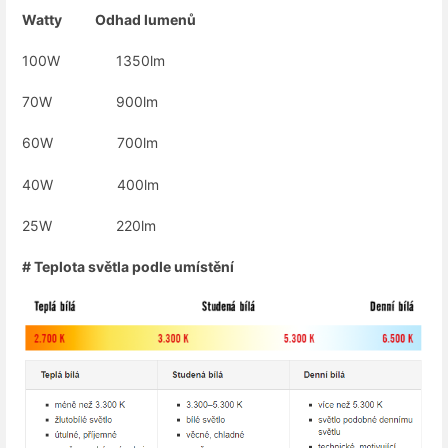
Watty Odhad lumenů
100W 1350lm
70W 900lm
60W 700lm
40W 400lm
25W 220lm
# Teplota světla podle umístění