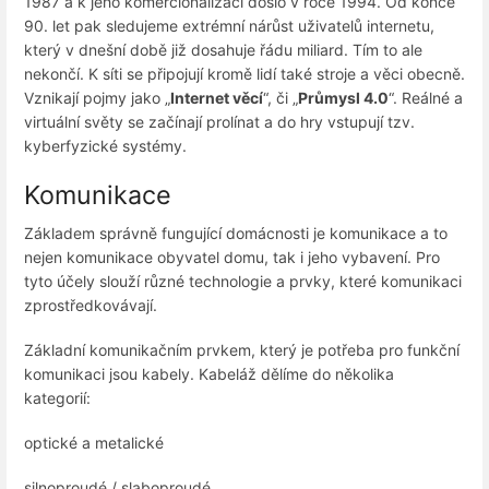
1987 a k jeho komercionalizaci došlo v roce 1994. Od konce
90. let pak sledujeme extrémní nárůst uživatelů internetu,
který v dnešní době již dosahuje řádu miliard. Tím to ale
nekončí. K síti se připojují kromě lidí také stroje a věci obecně.
Vznikají pojmy jako „
Internet věcí
“, či „
Průmysl 4.0
“. Reálné a
virtuální světy se začínají prolínat a do hry vstupují tzv.
kyberfyzické systémy.
Komunikace
Základem správně fungující domácnosti je komunikace a to
nejen komunikace obyvatel domu, tak i jeho vybavení. Pro
tyto účely slouží různé technologie a prvky, které komunikaci
zprostředkovávají.
Základní komunikačním prvkem, který je potřeba pro funkční
komunikaci jsou kabely. Kabeláž dělíme do několika
kategorií:
optické a metalické
silnoproudé / slaboproudé