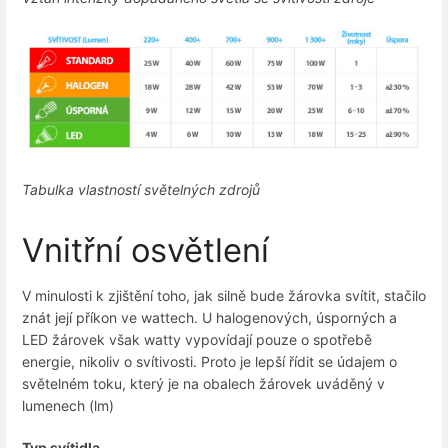
Tabulka vlastností světelných zdrojů
Vnitřní osvětlení
V minulosti k zjištění toho, jak silně bude žárovka svítit, stačilo
znát její příkon ve wattech. U halogenových, úsporných a
LED žárovek však watty vypovídají pouze o spotřebě
energie, nikoliv o svítivosti. Proto je lepší řídit se údajem o
světelném toku, který je na obalech žárovek uváděný v
lumenech (lm)
Typ svítidla