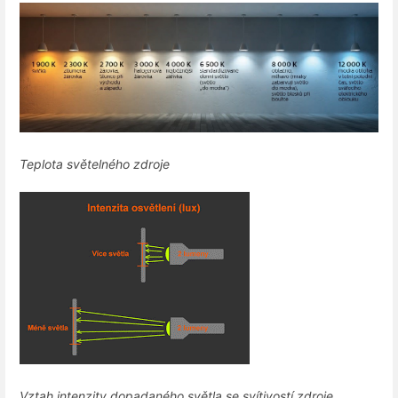
Teplota světelného zdroje
Vztah intenzity dopadaného světla se svítivostí zdroje