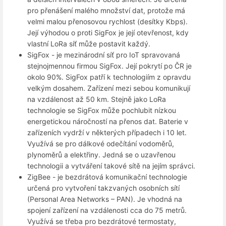
pro přenášení malého množství dat, protože má
velmi malou přenosovou rychlost (desítky Kbps).
Její výhodou o proti SigFox je její otevřenost, kdy
vlastní LoRa síť může postavit každý.
SigFox - je mezinárodní síť pro IoT spravovaná
stejnojmennou firmou SigFox. Její pokrytí po ČR je
okolo 90%. SigFox patří k technologiím z opravdu
velkým dosahem. Zařízení mezi sebou komunikují
na vzdálenost až 50 km. Stejně jako LoRa
technologie se SigFox může pochlubit nízkou
energetickou náročností na přenos dat. Baterie v
zařízeních vydrží v některých případech i 10 let.
Využívá se pro dálkové odečítání vodoměrů,
plynoměrů a elektřiny. Jedná se o uzavřenou
technologii a vytváření takové sítě na jejím správci.
ZigBee - je bezdrátová komunikační technologie
určená pro vytvoření takzvaných osobních sítí
(Personal Area Networks – PAN). Je vhodná na
spojení zařízení na vzdálenosti cca do 75 metrů.
Využívá se třeba pro bezdrátové termostaty,