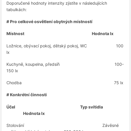
Doporučené hodnoty intenzity zjistíte v následujících
tabulkách:
# Pro celkové osvětlení obytných místností
Místnost Hodnota lx
Ložnice, obývací pokoj, dětský pokoj, WC 100
lx
Kuchyně, koupelna, předsíň 100-
150 lx
Chodba 75 lx
# Konkrétní činnosti
Účel Typ svítidla
Hodnota lx
Stolování Závěsné