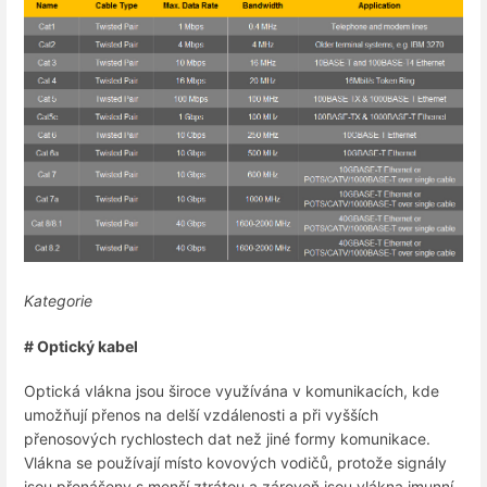
Kategorie
# Optický kabel
Optická vlákna jsou široce využívána v komunikacích, kde
umožňují přenos na delší vzdálenosti a při vyšších
přenosových rychlostech dat než jiné formy komunikace.
Vlákna se používají místo kovových vodičů, protože signály
jsou přenášeny s menší ztrátou a zároveň jsou vlákna imunní