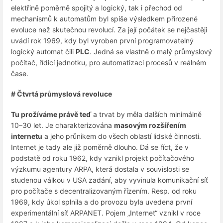
elektřině poměrně spojitý a logický, tak i přechod od
mechanismů k automatům byl spíše výsledkem přirozené
evoluce než skutečnou revolucí. Za její počátek se nejčastěji
uvádí rok 1969, kdy byl vyroben první programovatelný
logický automat čili
PLC
. Jedná se vlastně o malý průmyslový
počítač, řídicí jednotku, pro automatizaci procesů v reálném
čase.
# Čtvrtá průmyslová revoluce
Tu prožíváme právě teď
a trvat by měla dalších minimálně
10–30 let. Je charakterizována
masovým rozšířením
internetu
a jeho průnikem do všech oblastí lidské činnosti.
Internet je tady ale již poměrně dlouho. Dá se říct, že v
podstatě od roku 1962, kdy vznikl projekt počítačového
výzkumu agentury ARPA, která dostala v souvislosti se
studenou válkou v USA zadání, aby vyvinula komunikační síť
pro počítače s decentralizovaným řízením. Resp. od roku
1969, kdy úkol splnila a do provozu byla uvedena první
experimentální síť ARPANET. Pojem „Internet“ vznikl v roce