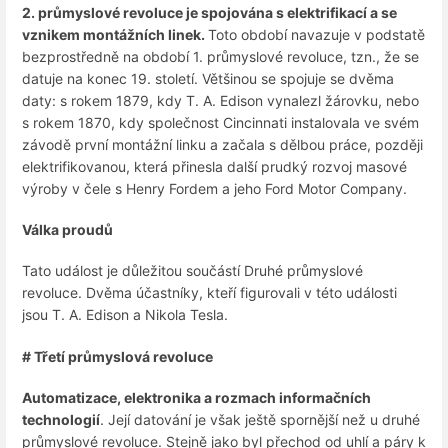
2. průmyslové revoluce je spojována s elektrifikací a se
vznikem montážních linek.
Toto období navazuje v podstatě
bezprostředně na období 1. průmyslové revoluce, tzn., že se
datuje na konec 19. století. Většinou se spojuje se dvěma
daty: s rokem 1879, kdy T. A. Edison vynalezl žárovku, nebo
s rokem 1870, kdy společnost Cincinnati instalovala ve svém
závodě první montážní linku a začala s dělbou práce, později
elektrifikovanou, která přinesla další prudký rozvoj masové
výroby v čele s Henry Fordem a jeho Ford Motor Company.
Válka proudů
Tato událost je důležitou součástí Druhé průmyslové
revoluce. Dvěma účastníky, kteří figurovali v této události
jsou T. A. Edison a Nikola Tesla.
# Třetí průmyslová revoluce
Automatizace, elektronika a rozmach informačních
technologií
. Její datování je však ještě spornější než u druhé
průmyslové revoluce. Stejně jako byl přechod od uhlí a páry k