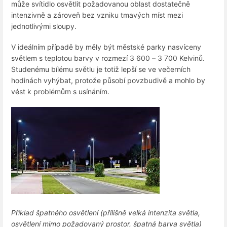
může svítidlo osvětlit požadovanou oblast dostatečně
intenzivně a zároveň bez vzniku tmavých míst mezi
jednotlivými sloupy.
V ideálním případě by měly být městské parky nasvíceny
světlem s teplotou barvy v rozmezí 3 600 – 3 700 Kelvinů.
Studenému bílému světlu je totiž lepší se ve večerních
hodinách vyhýbat, protože působí povzbudivě a mohlo by
vést k problémům s usínáním.
Příklad špatného osvětlení (přílišně velká intenzita světla,
osvětlení mimo požadovaný prostor, špatná barva světla)