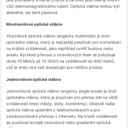
vůči elektromagnetickému rušení. Optická vlákna mohou být
skleněná, ale také plastová.
Mnohavidové optické vlákno
Vícevidové optické vlákno (anglicky multimode) je druh
optického vlákna, který je nejčastěji používán pro komunikaci
na krátké vzdálenosti, jako například uvnitř budovy nebo
areálu. Rychlost přenosu u vícevidových linek se pohybuje
okolo 10 Mbit/s až 10 Gbit/s na vzdálenosti do 600 metrů,
což je dnes více než dostačující pro většinu prostor.
Jednovidové optické vlákno
Jednovidové optické vlákno (anglicky single mode) je druh
optického vlákna, který je používán pro přenos dat na větší
vzdálenosti (mezi městy, státy, kontinenty). Obecně našla
optická vlákna uplatnění v telekomunikacích a pro
vysokorychlostní přenosy v Internetu. Na kratší vzdálenosti
se používají levnější vícevidová nebo gradientní optická