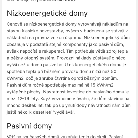
Nízkoenergetické domy
Cenově se nízkoenergetické domy vyrovnávají nákladům na
stavbu klasické novostavby, ovšem v budoucnu se stávají v
nákladech na provoz velkou úsporou. Nízkoenergetický dům
obsahuje v podstatě stejné komponenty jako pasivní dům,
avšak nepočítá s rekuperací. Tím potřebuje větší zdroj tepla
a běžný otopný systém. Provozní náklady zůstávají o něco
vyšší než u domu pasivního. U nízkoenergetického domu je
spotřeba tepla při běžném provozu domu nižší než 50
kWh/m2, což je zhruba čtvrtina oproti běžným domům.
Pasivní dům ročně spotřebuje maximálně 15 kWh/m2
vytápěné plochy. Návratnost investice do pasivního domu je
mezi 12–16 lety. Když vezmeme v úvahu, že dům stavíme na
mnoho desítek let, tak po uplynutí doby návratnosti nám dům
ještě několik desetiletí "vydělává".
Pasivní domy
Většina současných domů vyzařuje teplo do okolí. Pasivní