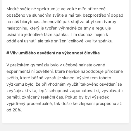
Modré světelné spektrum je ve velké míře přirozeně
obsaženo ve slunečním světle a má tak bezprostřední dopad
na náš biorytmus. Jmenovitě pak stojí za úbytkem tvorby
melatoninu, který je tvořen výhradně za tmy a reguluje
usínání a jednotlivé fáze spánku. Tím dochází nejen k
oddálení usnutí, ale také snížení celkové kvality spánku.
# Vliv umělého osvětlení na výkonnost člověka
V pražském gymnáziu bylo v učebně nainstalované
experimentální osvětlení, které nejvíce napodobuje přirozené
světlo, které běžně vyzařuje slunce. Výsledkem tohoto
výzkumu bylo, že při vhodném využití takového osvětlení se
zvyšuje aktivita, lepší schopnost zapamatovat si, vyvolávat z
paměti, zkrácený reakční čas. Pokud by byl výsledek
vyjádřený procentuálně, tak došlo ke zlepšení prospěchu až
od 20%.
Enter
section