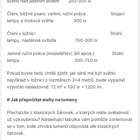
světlo nad jídelním stolem 200-300 lx
Čtení, běžné psaní, vaření, ruční práce Stojací
lampy a bodová světla 300 lx
Čtení v ložnici Stolní
lampy, nástěnná svítidla 150-200 lx
Jemné ruční práce (modelářství, šití apod.) Stolní
lampy 300-750 lx
Pokud byste tedy chtěli zjistit, jak silné má být světlo
například v ložnici o rozměrech 3x4 metrů, bude vypadat
výpočet následovně: 12 m² x 100 lx = 1200 lm.
# Jak přepočítat watty na lumeny
Přecházíte z klasických žárovek, u kterých máte světelnost
už ozkoušenou? Následující tabulka vám pomůže zorientovat
se v tom, kolik zhruba lumenů odpovídá síle klasických
žárovek.