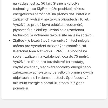
na vzdálenost až 50 km. Stejně jako LoRa
technologie se SigFox může pochlubit nízkou
energetickou náročností na přenos dat. Baterie v
zařízeních vydrží v některých případech i 10 let.
Využívá se pro dálkové odečítání vodoměrů,
plynoměrů a elektřiny. Jedná se o uzavřenou
technologii a vytváření takové sítě na jejím správci.
ZigBee - je bezdrátová komunikační technologie
určená pro vytvoření takzvaných osobních sítí
(Personal Area Networks – PAN). Je vhodná na
spojení zařízení na vzdálenosti cca do 75 metrů.
Využívá se třeba pro bezdrátové termostaty,
chytré osvětlení, sledování spotřeby energií nebo
zabezpečovací systémy ve velkých průmyslových
objektech, ale i v domácnostech. Spotřebovává
minimum energie a oproti Bluetooth je Zigbee
pomalejší.
Enter
section
select