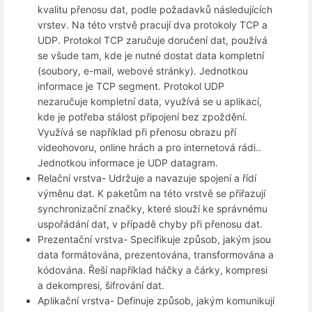
kvalitu přenosu dat, podle požadavků následujících
vrstev. Na této vrstvě pracují dva protokoly TCP a
UDP. Protokol TCP zaručuje doručení dat, používá
se všude tam, kde je nutné dostat data kompletní
(soubory, e-mail, webové stránky). Jednotkou
informace je TCP segment. Protokol UDP
nezaručuje kompletní data, využívá se u aplikací,
kde je potřeba stálost připojení bez zpoždění.
Využívá se například při přenosu obrazu pří
videohovoru, online hrách a pro internetová rádi..
Jednotkou informace je UDP datagram.
Relační vrstva- Udržuje a navazuje spojení a řídí
výměnu dat. K paketům na této vrstvě se přiřazují
synchronizační značky, které slouží ke správnému
uspořádání dat, v případě chyby při přenosu dat.
Prezentační vrstva- Specifikuje způsob, jakým jsou
data formátována, prezentována, transformována a
kódována. Řeší například háčky a čárky, kompresi
a dekompresi, šifrování dat.
Aplikační vrstva- Definuje způsob, jakým komunikují