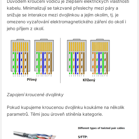
Důvodem kroucení vodičů je zlepšení elektrických vlastností
kabelu. Minimalizují se takzvané přeslechy mezi páry a
snižuje se interakce mezi dvojlinkou a jejím okolím, tj. je
omezeno vyzařování elektromagnetického záření do okolí i
jeho příjem z okolí.
Zapojení kroucené dvojlinky
Pokud kupujeme kroucenou dvojlinku koukáme na několik
parametrů. Těmi jsou úroveň stíněnía kategorie.