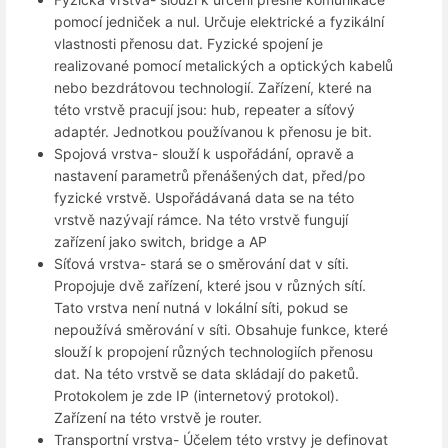
pomocí jedniček a nul. Určuje elektrické a fyzikální
vlastnosti přenosu dat. Fyzické spojení je
realizované pomocí metalických a optických kabelů
nebo bezdrátovou technologií. Zařízení, které na
této vrstvě pracují jsou: hub, repeater a síťový
adaptér. Jednotkou používanou k přenosu je bit.
Spojová vrstva- slouží k uspořádání, opravě a
nastavení parametrů přenášených dat, před/po
fyzické vrstvě. Uspořádávaná data se na této
vrstvě nazývají rámce. Na této vrstvě fungují
zařízení jako switch, bridge a AP
Síťová vrstva- stará se o směrování dat v síti.
Propojuje dvě zařízení, které jsou v různých sítí.
Tato vrstva není nutná v lokální síti, pokud se
nepoužívá směrování v síti. Obsahuje funkce, které
slouží k propojení různých technologiích přenosu
dat. Na této vrstvě se data skládají do paketů.
Protokolem je zde IP (internetový protokol).
Zařízení na této vrstvě je router.
Transportní vrstva- Účelem této vrstvy je definovat