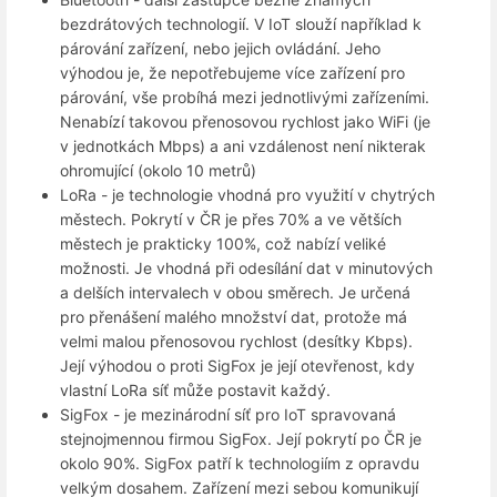
bezdrátových technologií. V IoT slouží například k
párování zařízení, nebo jejich ovládání. Jeho
výhodou je, že nepotřebujeme více zařízení pro
párování, vše probíhá mezi jednotlivými zařízeními.
Nenabízí takovou přenosovou rychlost jako WiFi (je
v jednotkách Mbps) a ani vzdálenost není nikterak
ohromující (okolo 10 metrů)
LoRa - je technologie vhodná pro využití v chytrých
městech. Pokrytí v ČR je přes 70% a ve větších
městech je prakticky 100%, což nabízí veliké
možnosti. Je vhodná při odesílání dat v minutových
a delších intervalech v obou směrech. Je určená
pro přenášení malého množství dat, protože má
velmi malou přenosovou rychlost (desítky Kbps).
Její výhodou o proti SigFox je její otevřenost, kdy
vlastní LoRa síť může postavit každý.
SigFox - je mezinárodní síť pro IoT spravovaná
stejnojmennou firmou SigFox. Její pokrytí po ČR je
okolo 90%. SigFox patří k technologiím z opravdu
velkým dosahem. Zařízení mezi sebou komunikují