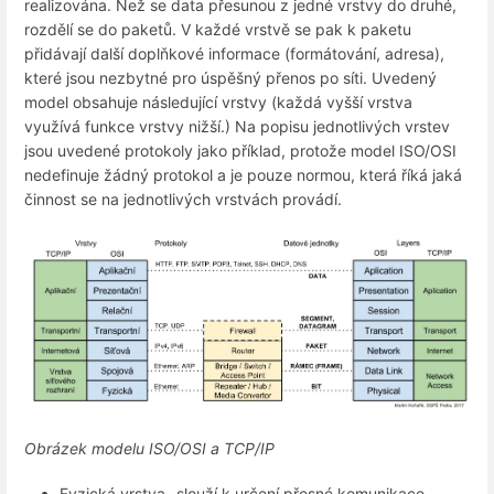
realizována. Než se data přesunou z jedné vrstvy do druhé,
rozdělí se do paketů. V každé vrstvě se pak k paketu
přidávají další doplňkové informace (formátování, adresa),
které jsou nezbytné pro úspěšný přenos po síti. Uvedený
model obsahuje následující vrstvy (každá vyšší vrstva
využívá funkce vrstvy nižší.) Na popisu jednotlivých vrstev
jsou uvedené protokoly jako příklad, protože model ISO/OSI
nedefinuje žádný protokol a je pouze normou, která říká jaká
činnost se na jednotlivých vrstvách provádí.
Obrázek modelu ISO/OSI a TCP/IP
Fyzická vrstva- slouží k určení přesné komunikace