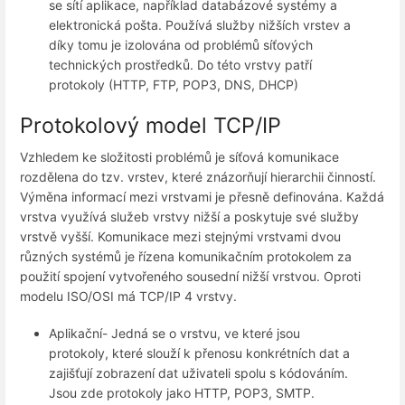
se sítí aplikace, například databázové systémy a
elektronická pošta. Používá služby nižších vrstev a
díky tomu je izolována od problémů síťových
technických prostředků. Do této vrstvy patří
protokoly (HTTP, FTP, POP3, DNS, DHCP)
Protokolový model TCP/IP
Vzhledem ke složitosti problémů je síťová komunikace
rozdělena do tzv. vrstev, které znázorňují hierarchii činností.
Výměna informací mezi vrstvami je přesně definována. Každá
vrstva využívá služeb vrstvy nižší a poskytuje své služby
vrstvě vyšší. Komunikace mezi stejnými vrstvami dvou
různých systémů je řízena komunikačním protokolem za
použití spojení vytvořeného sousední nižší vrstvou. Oproti
modelu ISO/OSI má TCP/IP 4 vrstvy.
Aplikační- Jedná se o vrstvu, ve které jsou
protokoly, které slouží k přenosu konkrétních dat a
zajišťují zobrazení dat uživateli spolu s kódováním.
Jsou zde protokoly jako HTTP, POP3, SMTP.