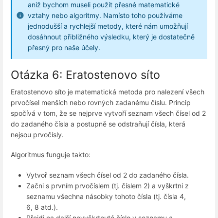
aniž bychom museli použít přesné matematické
vztahy nebo algoritmy. Namísto toho používáme
jednodušší a rychlejší metody, které nám umožňují
dosáhnout přibližného výsledku, který je dostatečně
přesný pro naše účely.
Otázka 6: Eratostenovo síto
Eratostenovo síto je matematická metoda pro nalezení všech
prvočísel menších nebo rovných zadanému číslu. Princip
spočívá v tom, že se nejprve vytvoří seznam všech čísel od 2
do zadaného čísla a postupně se odstraňují čísla, která
nejsou prvočísly.
Algoritmus funguje takto:
Vytvoř seznam všech čísel od 2 do zadaného čísla.
Začni s prvním prvočíslem (tj. číslem 2) a vyškrtni z
seznamu všechna násobky tohoto čísla (tj. čísla 4,
6, 8 atd.).
Přejdi na další nevyškrtnuté číslo v seznamu a