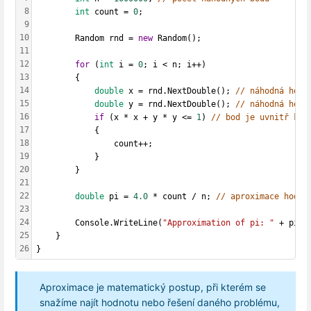
8
int
 count = 
0
;
9
10
        Random rnd = 
new
 Random();
11
12
for
 (
int
 i = 
0
; i < n; i++)
13
        {
14
double
 x = rnd.NextDouble(); 
// náhodná hodn
15
double
 y = rnd.NextDouble(); 
// náhodná hodn
16
if
 (x * x + y * y <= 
1
) 
// bod je uvnitř kru
17
            {
18
                count++;
19
            }
20
        }
21
22
double
 pi = 
4.0
 * count / n; 
// aproximace hodno
23
24
        Console.WriteLine(
"Approximation of pi: "
 + pi);
25
    }
26
}
Aproximace je matematický postup, při kterém se
snažíme najít hodnotu nebo řešení daného problému,