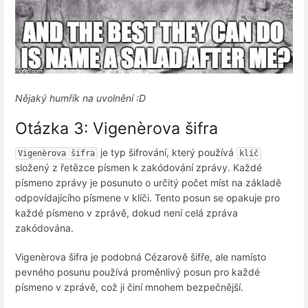
Nějaký humřík na uvolnění :D
Otázka 3: Vigenèrova šifra
je typ šifrování, který používá
Vigenèrova šifra
klíč
složený z řetězce písmen k zakódování zprávy. Každé
písmeno zprávy je posunuto o určitý počet míst na základě
odpovídajícího písmene v klíči. Tento posun se opakuje pro
každé písmeno v zprávě, dokud není celá zpráva
zakódována.
Vigenèrova šifra je podobná Cézarově šifře, ale namísto
pevného posunu používá proměnlivý posun pro každé
písmeno v zprávě, což ji činí mnohem bezpečnější.