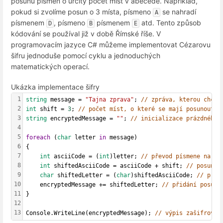
posunu písmen o určitý počet míst v abecedě. Například,
pokud si zvolíme posun o 3 místa, písmeno
se nahradí
A
písmenem
, písmeno
písmenem
atd. Tento způsob
D
B
E
kódování se používal již v době Římské říše. V
programovacím jazyce C# můžeme implementovat Cézarovu
šifru jednoduše pomocí cyklu a jednoduchých
matematických operací.
Ukázka implementace šifry
1
string
 message = 
"Tajna zprava"
; 
// zpráva, kterou chcem
2
int
 shift = 
3
; 
// počet míst, o které se mají posunout p
3
string
 encryptedMessage = 
""
; 
// inicializace prázdného 
4
5
foreach
 (
char
 letter 
in
 message)
6
{
7
int
 asciiCode = (
int
)letter; 
// převod písmene na AS
8
int
 shiftedAsciiCode = asciiCode + shift; 
// posunut
9
char
 shiftedLetter = (
char
)shiftedAsciiCode; 
// přev
10
    encryptedMessage += shiftedLetter; 
// přidání posunu
11
}
12
13
Console.WriteLine(encryptedMessage); 
// výpis zašifrovan