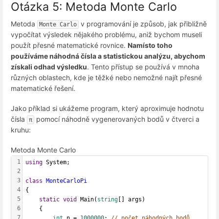
Otázka 5: Metoda Monte Carlo
Metoda
v programování je způsob, jak přibližně
Monte Carlo
vypočítat výsledek nějakého problému, aniž bychom museli
použít přesné matematické rovnice.
Namísto toho
používáme náhodná čísla a statistickou analýzu, abychom
získali odhad výsledku
. Tento přístup se používá v mnoha
různých oblastech, kde je těžké nebo nemožné najít přesné
matematické řešení.
Jako příklad si ukážeme program, který aproximuje hodnotu
čísla
pomocí náhodně vygenerovaných bodů v čtverci a
π
kruhu:
Metoda Monte Carlo
1
using
 System;
2
3
class
MonteCarloPi
4
{
5
static
void
 Main(
string
[] args)
6
    {
7
int
 n = 
1000000
; 
// počet náhodných bodů