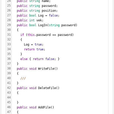
24
public
string
 name;
25
public
string
 password;
26
public
string
 position;
27
public
bool
 Log = 
false
;
28
public
int
 vek;
29
public
bool
 LogIn(
string
 password)
30
  {
31
if
 (
this
.password == password)
32
    {
33
      Log = 
true
;
34
return
true
;
35
    }
36
else
 { 
return
false
; }
37
  }
38
public
void
 WriteFile()
39
  {
40
///
41
  }
42
public
void
 DeleteFile()
43
  {
44
45
  }
46
public
void
 AddFile()
47
  {