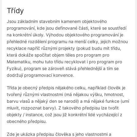
Třídy
Jsou základním stavebním kamenem objektového
programování, kde jsou definované části, které se soustředí
na konkrétní úkoly. Výhodou objektového programování je
přehledné rozdělení programu na menší celky, jejich možnou
recyklace napříč různými projekty (pokud budu mít třídu,
která dokáže spočítat objem těles pro program pro
Matematiku, mohu tuto třídu recyklovat i pro program pro
Fyziku), program se zároveň stává přehlednější a tím se
dodržují programovací konvence.
Třída je obecný předpis nějakého celku, například člověk je
tvořený různými vlastnostmi (má nějakou výšku, hmotnost,
barvu vlasů a nějaký den se narodil) a má nějaké funkce (umí
mluvit, rozpoznat barvy). Z takového předpisu lze tvořit
objekty / instance, což jsou již konkrétní lidé vycházející z
obecného předpisu.
Zde je ukázka předpisu člověka s jeho vlastnostmi a