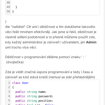
48
49
  }
50
}
}
Ale "naštěstí" C# umí i dědičnost a tím dokážeme takovéto
věci řešit mnohem efektivněji. Jak jsme si řekli, dědičnost je
vlastně sdílení podobností a to přesně můžeme použít zde,
kdy každý administrátor je zároveň i uživatelem, jen
Admin
umí trochu více věci.
Dědičnost v programování děláme pomocí znaku ' : '
(dvojtečka)
Zde je vidět značná úspora programování a tedy i času a
zároveň se kód stává kratší (nemusí se stát přehlednějším)
1
class
User
2
{
3
public
string
 name;
4
public
string
 password;
5
public
string
 position;
6