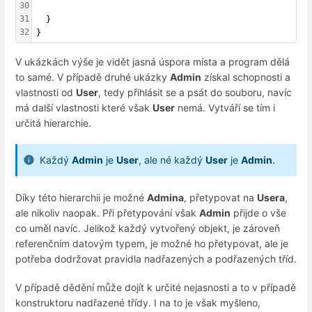
30
31
  }
32
}
V ukázkách výše je vidět jasná úspora místa a program dělá
to samé. V případě druhé ukázky
Admin
získal schopnosti a
vlastnosti od
User
, tedy přihlásit se a psát do souboru, navíc
má další vlastnosti které však
User
nemá. Vytváří se tím i
určitá hierarchie.
Každý
Admin
je
User
, ale né každý
User
je
Admin
.
Díky této hierarchii je možné
Admina
, přetypovat na
Usera
,
ale nikoliv naopak. Při přetypování však
Admin
přijde o vše
co uměl navíc. Jelikož každý vytvořený objekt, je zároveň
referenčním datovým typem, je možné ho přetypovat, ale je
potřeba dodržovat pravidla nadřazených a podřazených tříd.
V případě dědění může dojít k určité nejasnosti a to v případě
konstruktoru nadřazené třídy. I na to je však myšleno,