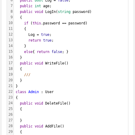
public
bool
 Log = 
false
;
7
public
int
 age;
8
public
void
 LogIn(
string
 password)
9
  {
10
if
 (
this
.password == password)
11
    {
12
      Log = 
true
;
13
return
true
;
14
    }
15
else
{ 
return
false
; }
16
  }
17
public
void
 WriteFile()
18
  {
19
///
20
  }
21
}
22
class
Admin
 : User
23
{       
24
public
void
 DeleteFile()
25
  {
26
27
  }
28
public
void
 AddFile()
29
  {