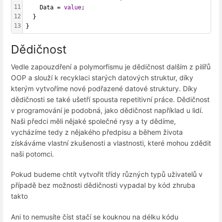
11
    Data = 
value
;
12
  }
13
}
Dědičnost
Vedle zapouzdření a polymorfismu je dědičnost dalším z pilířů
OOP a slouží k recyklaci starých datových struktur, díky
kterým vytvoříme nové podřazené datové struktury. Díky
dědičnosti se také ušetří spousta repetitivní práce. Dědičnost
v programování je podobná, jako dědičnost například u lidí.
Naši předci měli nějaké společné rysy a ty dědíme,
vycházíme tedy z nějakého předpisu a během života
získáváme vlastní zkušenosti a vlastnosti, které mohou zdědit
naši potomci.
Pokud budeme chtít vytvořit třídy různých typů uživatelů v
případě bez možnosti dědičnosti vypadal by kód zhruba
takto
Ani to nemusíte číst stačí se kouknou na délku kódu