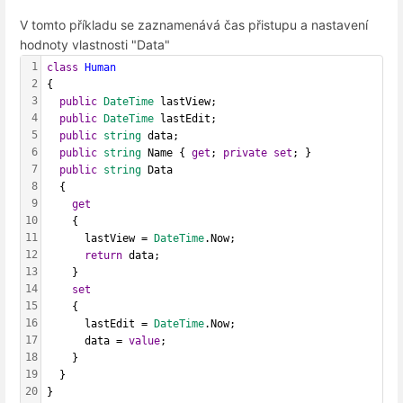
V tomto příkladu se zaznamenává čas přistupu a nastavení
hodnoty vlastnosti "Data"
1
class
Human
2
{
3
public
DateTime
 lastView;
4
public
DateTime
 lastEdit;
5
public
string
 data;
6
public
string
 Name { 
get
; 
private
set
; }
7
public
string
 Data
8
  {
9
get
10
    {
11
      lastView = 
DateTime
.Now;
12
return
 data;
13
    }
14
set
15
    {
16
      lastEdit = 
DateTime
.Now;
17
      data = 
value
;
18
    }
19
  }
20
}