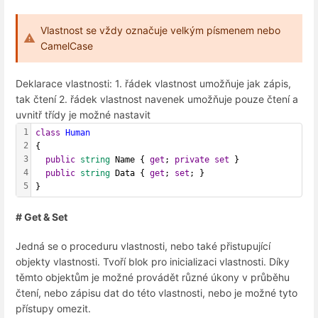
Vlastnost se vždy označuje velkým písmenem nebo
CamelCase
Deklarace vlastnosti: 1. řádek vlastnost umožňuje jak zápis,
tak čtení 2. řádek vlastnost navenek umožňuje pouze čtení a
uvnitř třídy je možné nastavit
1
class
Human
2
{
3
public
string
 Name { 
get
; 
private
set
 }
4
public
string
 Data { 
get
; 
set
; } 
5
}
# Get & Set
Jedná se o proceduru vlastnosti, nebo také přistupující
objekty vlastnosti. Tvoří blok pro inicializaci vlastnosti. Díky
těmto objektům je možné provádět různé úkony v průběhu
čtení, nebo zápisu dat do této vlastnosti, nebo je možné tyto
přístupy omezit.