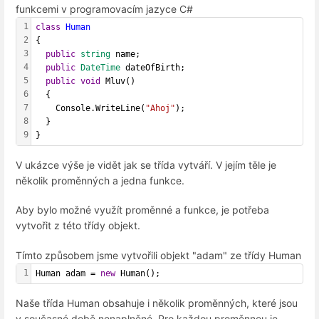
funkcemi v programovacím jazyce C#
1
class
Human
2
{
3
public
string
 name;
4
public
DateTime
 dateOfBirth;
5
public
void
 Mluv()
6
  {
7
    Console.WriteLine(
"Ahoj"
);
8
  }
9
}
V ukázce výše je vidět jak se třída vytváří. V jejím těle je
několik proměnných a jedna funkce.
Aby bylo možné využít proměnné a funkce, je potřeba
vytvořit z této třídy objekt.
Tímto způsobem jsme vytvořili objekt "adam" ze třídy Human
1
Human adam = 
new
 Human();
Naše třída Human obsahuje i několik proměnných, které jsou
v současné době nenaplněné. Pro každou proměnnou je