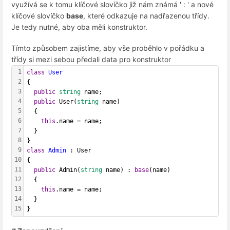
využívá se k tomu klíčové slovíčko již nám známá ' : ' a nové
klíčové slovíčko
base
, které odkazuje na nadřazenou třídy.
Je tedy nutné, aby oba měli konstruktor.
Tímto způsobem zajistíme, aby vše proběhlo v pořádku a
třídy si mezi sebou předali data pro konstruktor
1
class
User
2
{
3
public
string
 name;
4
public
 User(
string
 name)
5
  {
6
this
.name = name;
7
  }
8
}
9
class
Admin
 : User
10
{           
11
public
 Admin(
string
 name) : 
base
(name)
12
  {
13
this
.name = name;
14
  }
15
}