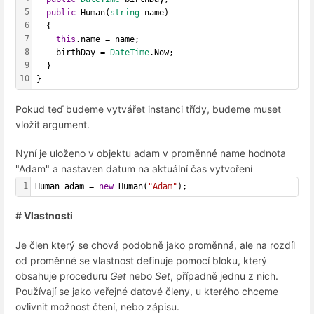
5
public
 Human(
string
 name)
6
  {
7
this
.name = name;
8
    birthDay = 
DateTime
.Now;
9
  }
10
}
Pokud teď budeme vytvářet instanci třídy, budeme muset
vložit argument.
Nyní je uloženo v objektu adam v proměnné name hodnota
"Adam" a nastaven datum na aktuální čas vytvoření
1
Human adam = 
new
 Human(
"Adam"
);
# Vlastnosti
Je člen který se chová podobně jako proměnná, ale na rozdíl
od proměnné se vlastnost definuje pomocí bloku, který
obsahuje proceduru
Get
nebo
Set
, případně jednu z nich.
Používají se jako veřejné datové členy, u kterého chceme
ovlivnit možnost čtení, nebo zápisu.