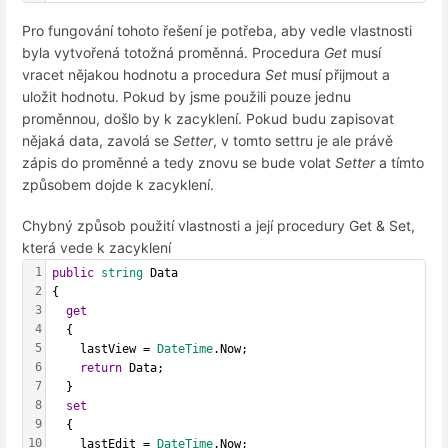
Pro fungování tohoto řešení je potřeba, aby vedle vlastnosti
byla vytvořená totožná proměnná. Procedura
Get
musí
vracet nějakou hodnotu a procedura
Set
musí přijmout a
uložit hodnotu. Pokud by jsme použili pouze jednu
proměnnou, došlo by k zacyklení. Pokud budu zapisovat
nějaká data, zavolá se
Setter
, v tomto settru je ale právě
zápis do proměnné a tedy znovu se bude volat
Setter
a tímto
způsobem dojde k zacyklení.
Chybný způsob použití vlastnosti a její procedury Get & Set,
která vede k zacyklení
1
public
string
 Data
2
{
3
get
4
  {
5
    lastView = 
DateTime
.Now;
6
return
 Data;
7
  }
8
set
9
  {
10
    lastEdit = 
DateTime
.Now;