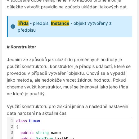
důležité vytvořit pravidlo na způsob ukládání takových dat.
Třída
- předpis,
Instance
- objekt vytvořený z
předpisu
# Konstruktor
Jedním ze způsobů jak uložit do proměnných hodnoty je
použití konstruktoru, konstruktor je předpis událostí, které se
provedou v případě vytváření objektu. Chová se a vypadá
jako metoda, ale nedokáže vracet žádnou hodnotu. Pokud
chceme využít konstruktor, musí se jmenovat jako jeho třída
ve které je použitý.
Využití konstruktoru pro získání jména a následně nastavení
data narození na aktuální čas
1
class
Human
2
{
3
public
string
 name;
4
public
DateTime
 birthDay;