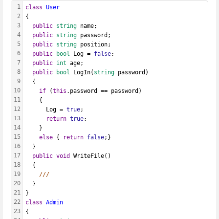
1
class
User
2
{
3
public
string
 name;
4
public
string
 password;
5
public
string
 position;
6
public
bool
 Log = 
false
;
7
public
int
 age;
8
public
bool
 LogIn(
string
 password)
9
  {
10
if
 (
this
.password == password)
11
    {
12
      Log = 
true
;
13
return
true
;
14
    }
15
else
 { 
return
false
;}
16
  }
17
public
void
 WriteFile()
18
  {
19
///
20
  }
21
}
22
class
Admin
23
{