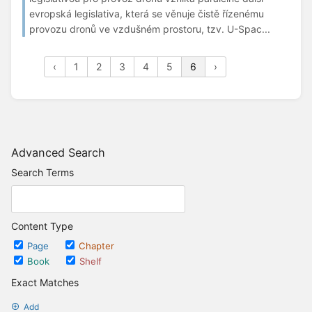
evropská legislativa, která se věnuje čistě řízenému
provozu dronů ve vzdušném prostoru, tzv. U-Spac...
‹
1
2
3
4
5
6
›
Advanced Search
Search Terms
Content Type
Page
Chapter
Book
Shelf
Exact Matches
Add