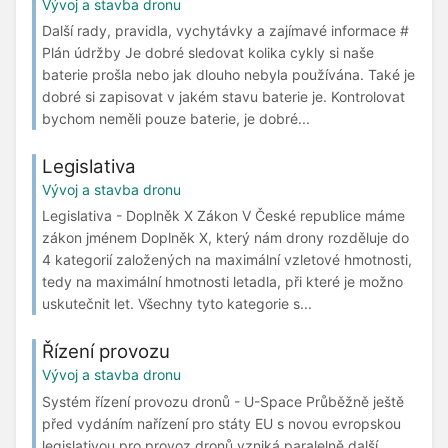
Vývoj a stavba dronu
Další rady, pravidla, vychytávky a zajímavé informace #
Plán údržby Je dobré sledovat kolika cykly si naše
baterie prošla nebo jak dlouho nebyla používána. Také je
dobré si zapisovat v jakém stavu baterie je. Kontrolovat
bychom neměli pouze baterie, je dobré...
Legislativa
Vývoj a stavba dronu
Legislativa - Doplněk X Zákon V České republice máme
zákon jménem Doplněk X, který nám drony rozděluje do
4 kategorií založených na maximální vzletové hmotnosti,
tedy na maximální hmotnosti letadla, při které je možno
uskutečnit let. Všechny tyto kategorie s...
Řízení provozu
Vývoj a stavba dronu
Systém řízení provozu dronů - U-Space Průběžně ještě
před vydáním nařízení pro státy EU s novou evropskou
legislativou pro provoz dronů vzniká paralelně další