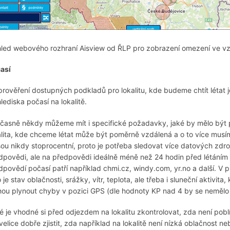
led webového rozhraní Aisview od ŘLP pro zobrazení omezení ve vz
así
prověření dostupných podkladů pro lokalitu, kde budeme chtít létat
hlediska počasí na lokalitě.
časně někdy můžeme mít i specifické požadavky, jaké by mělo být p
alita, kde chceme létat může být poměrně vzdálená a o to více musím
sou nikdy stoprocentní, proto je potřeba sledovat více datových zdr
dpovědi, ale na předpovědi ideálně méně než 24 hodin před létáním n
dpovědí počasí patří například chmi.cz, windy.com, yr.no a další. V 
o je stav oblačnosti, srážky, vítr, teplota, ale třeba i sluneční aktivi
ou plynout chyby v pozici GPS (dle hodnoty KP nad 4 by se nemělo 
é je vhodné si před odjezdem na lokalitu zkontrolovat, zda není p
 velice dobře zjistit, zda například na lokalitě není nízká oblačnost 