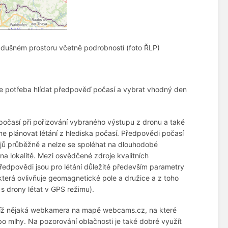
dušném prostoru včetně podrobností (foto ŘLP)
 je potřeba hlídat předpověď počasí a vybrat vhodný den
očasí při pořizování vybraného výstupu z dronu a také
e plánovat létání z hlediska počasí. Předpovědi počasí
ojů průběžně a nelze se spoléhat na dlouhodobé
a lokalitě. Mezi osvědčené zdroje kvalitních
předpovědi jsou pro létání důležité především parametry
ta, která ovlivňuje geomagnetické pole a družice a z toho
s drony létat v GPS režimu).
oblíž nějaká webkamera na mapě webcams.cz, na které
nebo mlhy. Na pozorování oblačnosti je také dobré využít