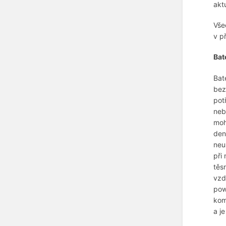
akt
Vše
v p
Bat
Bat
bez
pot
neb
moh
den
neu
při
těs
vzd
pow
kom
a j