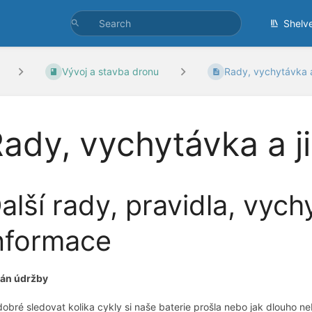
Shelv
Vývoj a stavba dronu
Rady, vychytávka a 
ady, vychytávka a j
alší rady, pravidla, vyc
nformace
lán údržby
dobré sledovat kolika cykly si naše baterie prošla nebo jak dlouho n