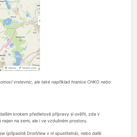
pomocí vrstevnic, ale také například hranice CHKO nebo
alším krokem předletové přípravy si ověřit, zda v
 nejen na zemi, ale i ve vzdušném prostoru.
w (případně DronView v ní spustitelná), nebo další