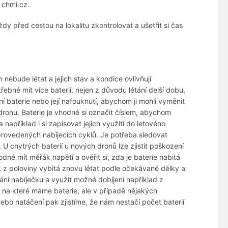
 chmi.cz.
dy před cestou na lokalitu zkontrolovat a ušetřit si čas
 nebude létat a jejich stav a kondice ovlivňují
třebné mít více baterií, nejen z důvodu létání delší dobu,
í baterie nebo její nafouknutí, abychom ji mohli vyměnit
ronu. Baterie je vhodné si označit číslem, abychom
a například i si zapisovat jejich využití do letového
provedených nabíjecích cyklů. Je potřeba sledovat
. U chytrých baterií u nových dronů lze zjistit poškození
odné mít měřák napětí a ověřit si, zda je baterie nabitá
jak z poloviny vybitá znovu létat podle očekávané délky a
tání nabíječku a využít možné dobíjení například z
 na které máme baterie, ale v případě nějakých
nebo natáčení pak zjistíme, že nám nestačí počet baterií