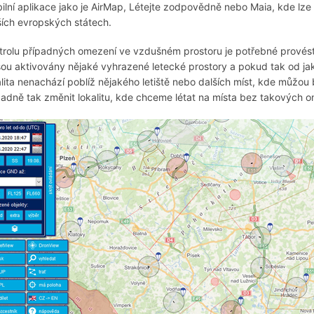
ilní aplikace jako je AirMap, Létejte zodpovědně nebo Maia, kde lze
ších evropských státech.
trolu případných omezení ve vzdušném prostoru je potřebné provést
sou aktivovány nějaké vyhrazené letecké prostory a pokud tak od ja
alita nenachází poblíž nějakého letiště nebo dalších míst, kde můž
padně tak změnit lokalitu, kde chceme létat na místa bez takových o