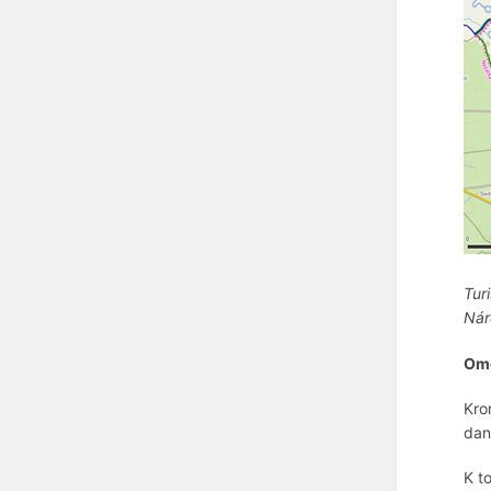
Tur
Nár
Ome
Kro
dan
K t