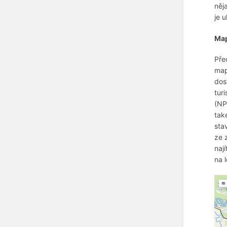
něj
je 
Map
Pře
map
dos
tur
(NP
tak
sta
ze 
naj
na 