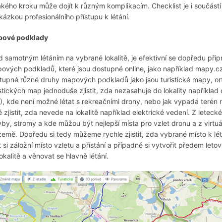
akého kroku může dojít k různým komplikacím. Checklist je i součást
ukázkou profesionálního přístupu k létání.
ové podklady
d samotným létáním na vybrané lokalitě, je efektivní se dopředu připrav
ových podkladů, které jsou dostupné online, jako například mapy.c
tupné různé druhy mapových podkladů jako jsou turistické mapy, ort
istických map jednoduše zjistit, zda nezasahuje do lokality napříkla
), kde není možné létat s rekreačními drony, nebo jak vypadá terén na
é zjistit, zda nevede na lokalitě například elektrické vedení. Z leteck
vby, stromy a kde můžou být nejlepší místa pro vzlet dronu a z virtuá
země. Dopředu si tedy můžeme rychle zjistit, zda vybrané místo k lét
ít si záložní místo vzletu a přistání a případně si vytvořit předem l
lokalitě a věnovat se hlavně létání.