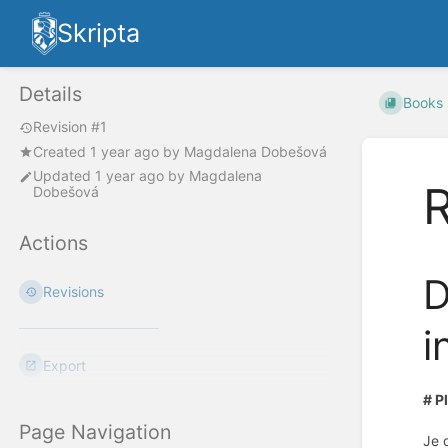
Skripta
Details
Books
Revision #1
Created
1 year ago
by
Magdalena Dobešová
Updated
1 year ago
by
Magdalena
R
Dobešová
Actions
D
Revisions
i
Export
# P
Page Navigation
Je 