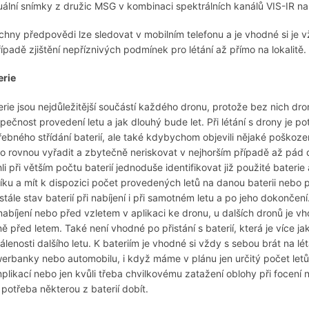
uální snímky z družic MSG v kombinaci spektrálních kanálů VIS-IR na
chny předpovědi lze sledovat v mobilním telefonu a je vhodné si je vž
řípadě zjištění nepříznivých podmínek pro létání až přímo na lokalitě.
erie
erie jsou nejdůležitější součástí každého dronu, protože bez nich dron
pečnost provedení letu a jak dlouhý bude let. Při létání s drony je po
řebného střídání baterií, ale také kdybychom objevili nějaké poškozen
o rovnou vyřadit a zbytečně neriskovat v nejhorším případě až pád d
li při větším počtu baterií jednoduše identifikovat již použité baterie 
íku a mít k dispozici počet provedených letů na danou baterii nebo 
stále stav baterií při nabíjení i při samotném letu a po jeho dokončení
 nabíjení nebo před vzletem v aplikaci ke dronu, u dalších dronů je vh
ně před letem. Také není vhodné po přistání s baterií, která je více 
álenosti dalšího letu. K bateriím je vhodné si vždy s sebou brát na lé
erbanky nebo automobilu, i když máme v plánu jen určitý počet letů
plikací nebo jen kvůli třeba chvilkovému zatažení oblohy při focení 
e potřeba některou z baterií dobít.