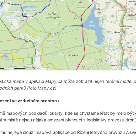
istická mapa v aplikaci Mapy.cz může zobrazit nejen terénní model 
odních parků (foto Mapy.cz)
zení ve vzdušném prostoru
mě mapových podkladů lokality, kde se chystáme létat by mělo být d
ém místě nejsou nějaká omezení plynoucí z legislativy provozu dronů
omu nejlépe slouží mapová aplikace od Řízení letového provozu AisVie