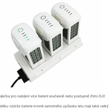
íječka pro nabíjení více baterií současně nebo postupně (foto DJI)
délku výdrže baterie kromě samotného způsobu letu mají také velký 