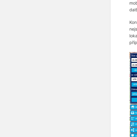
mob
dal
Kon
nej
lok
pří