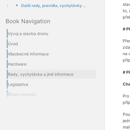
sta
Další rady, pravidla, vychytávky a zajímavé informace
to,
pře
Book Navigation
# P
Vývoj a stavba dronu
Pře
Úvod
zda
na 
Všeobecné informace
přip
Hardware
# P
Rady, vychytávka a jiné informace
Che
Legislativa
Řízení provozu
Pro
pří
Pou
jed
mal