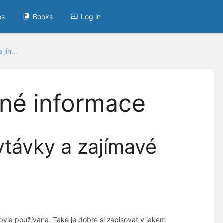
es
Books
Log in
jin...
iné informace
hytávky a zajímavé
ebyla používána. Také je dobré si zapisovat v jakém