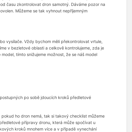
as od času zkontrolovat dron samotný. Dáváme pozor na
ní povolen. Můžeme se tak vyhnout nepříjemným
bo vysílače. Vždy bychom měli překontrolovat vrtule,
íme v bezletové oblasti a celkově kontrolujeme, zda je
é model, tímto snižujeme možnost, že se náš model
am postupných po sobě jdoucích kroků předletové
 a pokud ho dron nemá, tak si takový checklist můžeme
předletové přípravy dronu, která může spočívat u
takových kroků mnohem více a v případě vynechání