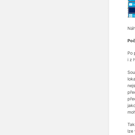
Náh
Poč
Po 
i z 
Sou
lok
nej
pře
pře
jak
moh
Tak
lze