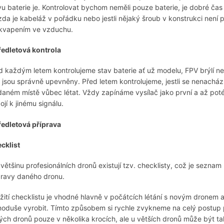
vu baterie je. Kontrolovat bychom neměli pouze baterie, je dobré č
 zda je kabeláž v pořádku nebo jestli nějaký šroub v konstrukci ne
kvapením ve vzduchu.
ředletová kontrola
d každým letem kontrolujeme stav baterie ať už modelu, FPV brýlí ne
 jsou správně upevněny. Před letem kontrolujeme, jestli se nenacház
daném místě vůbec létat. Vždy zapínáme vysílač jako první a až pot
ojí k jinému signálu.
ředletová příprava
cklist
 většinu profesionálních dronů existují tzv. checklisty, což je sezn
pravy daného dronu.
žití checklistu je vhodné hlavně v počátcích létání s novým dronem
noduše vyrobit. Tímto způsobem si rychle zvykneme na celý postup 
ých dronů pouze v několika krocích, ale u větších dronů může být 