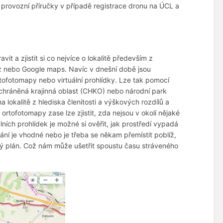
í provozní příručky v případě registrace dronu na ÚCL a
it a zjistit si co nejvíce o lokalitě především z
z nebo Google maps. Navíc v dnešní době jsou
ofotomapy nebo virtuální prohlídky. Lze tak pomocí
d chráněná krajinná oblast (CHKO) nebo národní park
 lokalitě z hlediska členitosti a výškových rozdílů a
é ortofotomapy zase lze zjistit, zda nejsou v okolí nějaké
lních prohlídek je možné si ověřit, jak prostředí vypadá
ání je vhodné nebo je třeba se někam přemístit poblíž,
etový plán. Což nám může ušetřit spoustu času stráveného