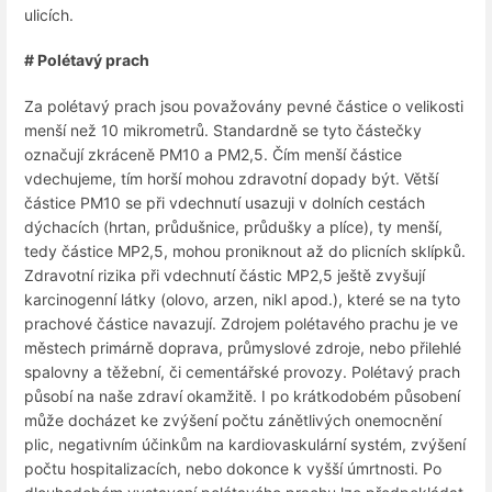
ulicích.
# Polétavý prach
Za polétavý prach jsou považovány pevné částice o velikosti
menší než 10 mikrometrů. Standardně se tyto částečky
označují zkráceně PM10 a PM2,5. Čím menší částice
vdechujeme, tím horší mohou zdravotní dopady být. Větší
částice PM10 se při vdechnutí usazuji v dolních cestách
dýchacích (hrtan, průdušnice, průdušky a plíce), ty menší,
tedy částice MP2,5, mohou proniknout až do plicních sklípků.
Zdravotní rizika při vdechnutí částic MP2,5 ještě zvyšují
karcinogenní látky (olovo, arzen, nikl apod.), které se na tyto
prachové částice navazují. Zdrojem polétavého prachu je ve
městech primárně doprava, průmyslové zdroje, nebo přilehlé
spalovny a těžební, či cementářské provozy. Polétavý prach
působí na naše zdraví okamžitě. I po krátkodobém působení
může docházet ke zvýšení počtu zánětlivých onemocnění
plic, negativním účinkům na kardiovaskulární systém, zvýšení
počtu hospitalizacích, nebo dokonce k vyšší úmrtnosti. Po