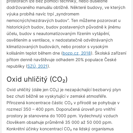
prostorách lze bez pomoci techniky, nebo důsledně
dodržovaného manuálu obtížně. Některé budovy, ve kterých
výuka probíhá navíc trpí „syndromem
nemocných/nezdravých budov“. Ten můžeme pozorovat u
historických budov, budov postavených původně k jinému
účelu, budov s neautomatizovaným řízením vytápění,
osvětlením a ventilace, v nedostatečně odvětrávaných
klimatizovaných budovách, nebo prostor s vysokým
kolísáním teplot během dne (
bozp.cz, 2018
). Školská zařízení
přitom denně navštěvuje odhadem 20% populace České
republiky (
SZÚ, 2021
).
Oxid uhličitý (CO₂)
Oxid uhličitý (dále jen CO₂) je nezapáchající bezbarvý plyn
bez chuti běžně se vyskytující v zemské atmosféře.
Přirozená koncentrace částic CO₂ v přírodě se pohybuje v
rozmezí 350 – 400 ppm. Doporučená úroveň pro vnitřní
prostory je stanovena do 1000 ppm. Vydechnutý vzduch
člověkem obsahuje průměrně 35 000 až 50 000 ppm.
Konkrétní účinky koncentrací CO₂ na lidský organismus