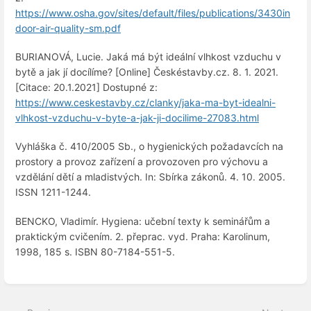
https://www.osha.gov/sites/default/files/publications/3430in
door-air-quality-sm.pdf
BURIANOVÁ, Lucie. Jaká má být ideální vlhkost vzduchu v
bytě a jak jí docílíme? [Online] Českéstavby.cz. 8. 1. 2021.
[Citace: 20.1.2021] Dostupné z:
https://www.ceskestavby.cz/clanky/jaka-ma-byt-idealni-
vlhkost-vzduchu-v-byte-a-jak-ji-docilime-27083.html
Vyhláška č. 410/2005 Sb., o hygienických požadavcích na
prostory a provoz zařízení a provozoven pro výchovu a
vzdělání dětí a mladistvých. In: Sbírka zákonů. 4. 10. 2005.
ISSN 1211-1244.
BENCKO, Vladimír. Hygiena: učební texty k seminářům a
praktickým cvičením. 2. přeprac. vyd. Praha: Karolinum,
1998, 185 s. ISBN 80-7184-551-5.
Enter
section
select