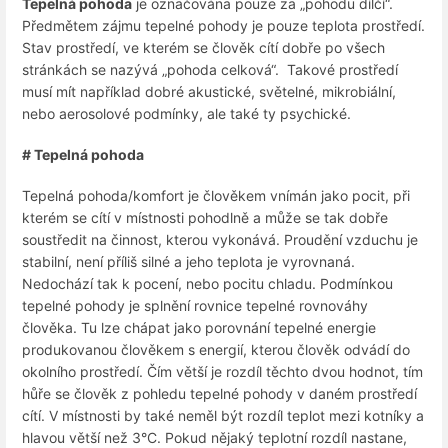
Tepelná pohoda
je označována pouze za „pohodu dílčí“.
Předmětem zájmu tepelné pohody je pouze teplota prostředí.
Stav prostředí, ve kterém se člověk cítí dobře po všech
stránkách se nazývá „pohoda celková“. Takové prostředí
musí mít například dobré akustické, světelné, mikrobiální,
nebo aerosolové podmínky, ale také ty psychické.
# Tepelná pohoda
Tepelná pohoda/komfort je člověkem vnímán jako pocit, při
kterém se cítí v místnosti pohodlně a může se tak dobře
soustředit na činnost, kterou vykonává. Proudění vzduchu je
stabilní, není příliš silné a jeho teplota je vyrovnaná.
Nedochází tak k pocení, nebo pocitu chladu. Podmínkou
tepelné pohody je splnění rovnice tepelné rovnováhy
člověka. Tu lze chápat jako porovnání tepelné energie
produkovanou člověkem s energií, kterou člověk odvádí do
okolního prostředí. Čím větší je rozdíl těchto dvou hodnot, tím
hůře se člověk z pohledu tepelné pohody v daném prostředí
cítí. V místnosti by také neměl být rozdíl teplot mezi kotníky a
hlavou větší než 3°C. Pokud nějaký teplotní rozdíl nastane,