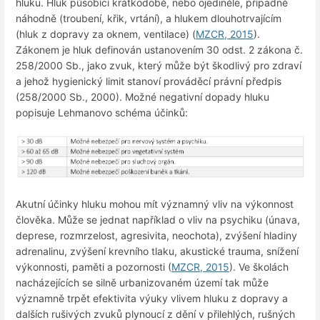
hluku. Hluk působící krátkodobě, nebo ojediněle, případně
náhodně (troubení, křik, vrtání), a hlukem dlouhotrvajícím
(hluk z dopravy za oknem, ventilace) (
MZCR, 2015
).
Zákonem je hluk definován ustanovením 30 odst. 2 zákona č.
258/2000 Sb., jako zvuk, který může být škodlivý pro zdraví
a jehož hygienický limit stanoví prováděcí právní předpis
(258/2000 Sb., 2000). Možné negativní dopady hluku
popisuje Lehmanovo schéma účinků:
Akutní účinky hluku mohou mít významný vliv na výkonnost
člověka. Může se jednat například o vliv na psychiku (únava,
deprese, rozmrzelost, agresivita, neochota), zvýšení hladiny
adrenalinu, zvýšení krevního tlaku, akustické trauma, snížení
výkonnosti, paměti a pozornosti (
MZCR, 2015
). Ve školách
nacházejících se silně urbanizovaném území tak může
významně trpět efektivita výuky vlivem hluku z dopravy a
dalších rušivých zvuků plynoucí z dění v přilehlých, rušných