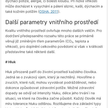
dýchací potíže, alergie, či bolesti kloubů. Při nízké vlhkosti
může docházet k vysychání a pálení sliznic, kašli, dýchacím a
také kožním potížím (
OSHA, 2011
).
Další parametry vnitřního prostředí
Kvalitu vnitřního prostředí ovlivňuje mnoho dalších veličin. Pro
dodržení předepsaného rozsahu této práce se primárně
věnuji již zmíněným třem parametrům (CO₂, teplota a
vlhkost), pro doplnění celkového povědomí si však v krátkosti
představíme také některé další.
# Hluk
Hluk přirozeně patří do životní prostředí každého člověka.
Jedná se o zvukový vjem, který je nechtěný. Hovoříme o
zvucích, které ruší, mohou vyvolávat podrážděnost, nebo
dokonce způsobovat zdravotní potíže. Možné zdravotní
dopady se odvíjí od intenzity hluku, délce jeho trvání i na
situaci, ve které na člověka začne působit. Každý člověk má
míru tolerance hluku odlišnou. Rozlišujeme dva základní typy