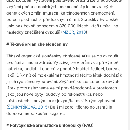
dlouhodobém vystavení polétavého prachu lze předpokládat
zvýšení počtu chronických onemocnění plic, nevratných
genetických změn (mutací), karcinogenních onemocnění,
poruch plodnosti a předčasných úmrtí. Statistiky Evropské
unie pak hovoří odhadem o 370 000 lidech, kteří umírají na
následky znečištění ovzduší (
MZCR, 2010
).
# Těkavé organické sloučeniny
Těkavé organické sloučeniny zkráceně
VOC
se do ovzduší
uvolňují z mnoha zdrojů. Využívají se v průmyslu při výrobě
nábytku, podlah, koberců v podobě lepidel, ředidel, barev a
laků. Díky nízké molekulární hmotnosti těchto látek dochází k
jejich rychlému vypařování. Zvýšené koncentrace těkavých
látek proto nalezneme velmi pravděpodobně v prostorech
jako jsou nové byty, budovy po rekonstrukci, nebo
místnostech s novým pokojovým/kancelářským vybavení.
(
ŠENKYŘÍKOVÁ, 2015
) Dalšími zdroji těchto polutantů je
doprava, nebo kouření cigaret.
# Polycyklické aromatické uhlovodíky (PAU)