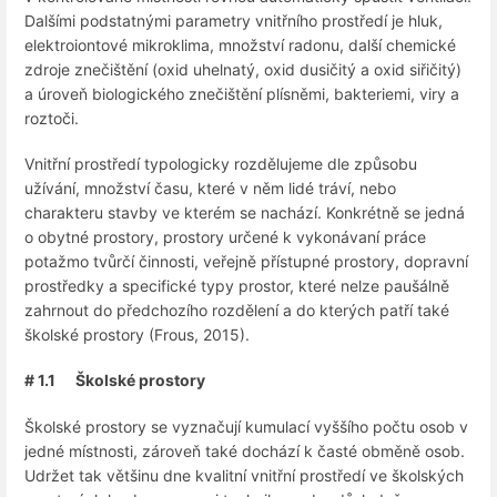
Dalšími podstatnými parametry vnitřního prostředí je hluk,
elektroiontové mikroklima, množství radonu, další chemické
zdroje znečištění (oxid uhelnatý, oxid dusičitý a oxid siřičitý)
a úroveň biologického znečištění plísněmi, bakteriemi, viry a
roztoči.
Vnitřní prostředí typologicky rozdělujeme dle způsobu
užívání, množství času, které v něm lidé tráví, nebo
charakteru stavby ve kterém se nachází. Konkrétně se jedná
o obytné prostory, prostory určené k vykonávaní práce
potažmo tvůrčí činnosti, veřejně přístupné prostory, dopravní
prostředky a specifické typy prostor, které nelze paušálně
zahrnout do předchozího rozdělení a do kterých patří také
školské prostory (Frous, 2015).
# 1.1 Školské prostory
Školské prostory se vyznačují kumulací vyššího počtu osob v
jedné místnosti, zároveň také dochází k časté obměně osob.
Udržet tak většinu dne kvalitní vnitřní prostředí ve školských