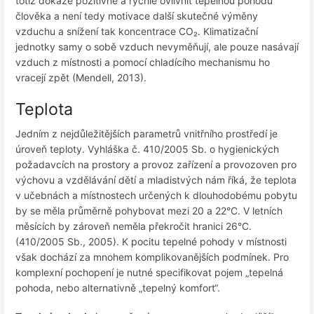
totiž dokáže pozitivně a rychle ovlivnit tepelnou pohodu
člověka a není tedy motivace další skutečné výměny
vzduchu a snížení tak koncentrace CO₂. Klimatizační
jednotky samy o sobě vzduch nevyměňují, ale pouze nasávají
vzduch z místnosti a pomocí chladícího mechanismu ho
vracejí zpět (Mendell, 2013).
Teplota
Jedním z nejdůležitějších parametrů vnitřního prostředí je
úroveň teploty. Vyhláška č. 410/2005 Sb. o hygienických
požadavcích na prostory a provoz zařízení a provozoven pro
výchovu a vzdělávání dětí a mladistvých nám říká, že teplota
v učebnách a místnostech určených k dlouhodobému pobytu
by se měla průměrně pohybovat mezi 20 a 22°C. V letních
měsících by zároveň neměla překročit hranici 26°C.
(410/2005 Sb., 2005). K pocitu tepelné pohody v místnosti
však dochází za mnohem komplikovanějších podmínek. Pro
komplexní pochopení je nutné specifikovat pojem „tepelná
pohoda, nebo alternativně „tepelný komfort“.