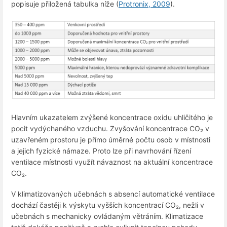
popisuje přiložená tabulka níže (
Protronix, 2009
).
Hlavním ukazatelem zvýšené koncentrace oxidu uhličitého je
pocit vydýchaného vzduchu. Zvyšování koncentrace CO₂ v
uzavřeném prostoru je přímo úměrné počtu osob v místnosti
a jejich fyzické námaze. Proto lze při navrhování řízení
ventilace místnosti využít návaznost na aktuální koncentrace
CO₂.
V klimatizovaných učebnách s absencí automatické ventilace
dochází častěji k výskytu vyšších koncentrací CO₂, nežli v
učebnách s mechanicky ovládaným větráním. Klimatizace