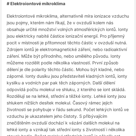
# Elektroiontové mikroklima
Elektroiontové mikroklima, alternativně míra ionizace vzduchu
jsou pojmy, kterém nám říkají, že v ovzduší kolem nás
obsahuje určité množství volných atmosférických iontů. Ionty
jsou elektricky nabité částice ionizační energií. Pro příjemný
pocit v místnosti je přítomnost těchto částic v ovzduší nutná.
Zdrojem iontů je elektromagnetické záření, nebo radioaktivní
záření. Může být přírodního, nebo umělého původu. Ionty
můžeme rozdělit podle několika vlastností. První způsob
dělení je dle polarity těchto částic. Mohou být kladné, nebo
záporné. Ionty dusíku jsou představiteli kladných iontů, ionty
kyslíku a vodních par pak těch záporných. Další dělení
odpovídá počtu molekul ve shluku, z kterého se iont skládá.
Rozdělují se na lehké, střední a těžké ionty. Lehké ionty jsou
shlukem nižších desítek molekul. Časový rámec jejich
životnosti se pohybuje v řádu sekund. Počet lehkých iontů ve
vzduchu je ukazatelem jeho čistoty. S přibývajícím
znečištěním ovzduší dochází k vázání dalších molekul na
lehké ionty a vznikají tak střední ionty s životností i několika