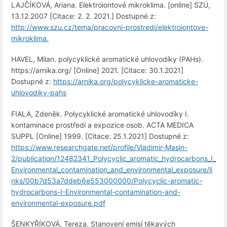
LAJČÍKOVÁ, Ariana. Elektroiontové mikroklima. [online] SZÚ,
13.12.2007 [Citace: 2. 2. 2021.] Dostupné z:
http://www.szu.cz/tema/pracovni-prostredi/elektroiontove-
mikroklima.
HAVEL, Milan. polycyklické aromatické uhlovodíky (PAHs).
https://arnika.org/ [Online] 2021. [Citace: 30.1.2021]
Dostupné z:
https://arnika.org/polycyklicke-aromaticke-
uhlovodiky-pahs
FIALA, Zdeněk. Polycyklické aromatické uhlovodíky I.
kontaminace prostředí a expozice osob. ACTA MEDICA
SUPPL [Online] 1999. [Citace: 25.1.2021] Dostupné z:
https://www.researchgate.net/profile/Vladimir-Masin-
2/publication/12482341_Polycyclic_aromatic_hydrocarbons_I_
Environmental_contamination_and_environmental_exposure/li
nks/00b7d53a7ddeb6e553000000/Polycyclic-aromatic-
hydrocarbons-I-Environmental-contamination-and-
environmental-exposure.pdf
ŠENKYŘÍKOVÁ, Tereza. Stanovení emisí těkavých