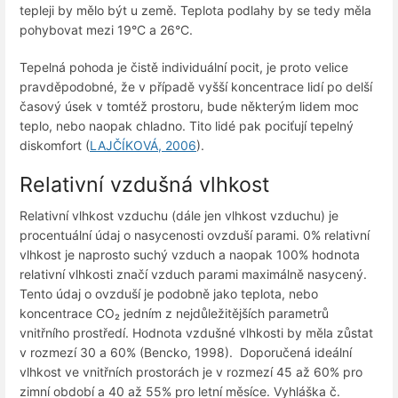
tepleji by mělo být u země. Teplota podlahy by se tedy měla
pohybovat mezi 19°C a 26°C.
Tepelná pohoda je čistě individuální pocit, je proto velice
pravděpodobné, že v případě vyšší koncentrace lidí po delší
časový úsek v tomtéž prostoru, bude některým lidem moc
teplo, nebo naopak chladno. Tito lidé pak pociťují tepelný
diskomfort (
LAJČÍKOVÁ, 2006
).
Relativní vzdušná vlhkost
Relativní vlhkost vzduchu (dále jen vlhkost vzduchu) je
procentuální údaj o nasycenosti ovzduší parami. 0% relativní
vlhkost je naprosto suchý vzduch a naopak 100% hodnota
relativní vlhkosti značí vzduch parami maximálně nasycený.
Tento údaj o ovzduší je podobně jako teplota, nebo
koncentrace CO₂ jedním z nejdůležitějších parametrů
vnitřního prostředí. Hodnota vzdušné vlhkosti by měla zůstat
v rozmezí 30 a 60% (Bencko, 1998). Doporučená ideální
vlhkost ve vnitřních prostorách je v rozmezí 45 až 60% pro
zimní období a 40 až 55% pro letní měsíce. Vyhláška č.