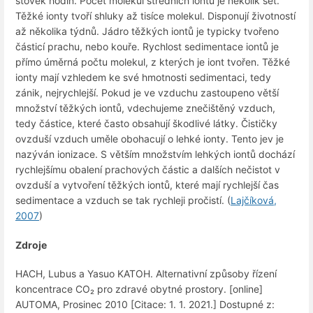
stovek hodin. Počet molekul středních iontů je několik set.
Těžké ionty tvoří shluky až tisíce molekul. Disponují životností
až několika týdnů. Jádro těžkých iontů je typicky tvořeno
částicí prachu, nebo kouře. Rychlost sedimentace iontů je
přímo úměrná počtu molekul, z kterých je iont tvořen. Těžké
ionty mají vzhledem ke své hmotnosti sedimentaci, tedy
zánik, nejrychlejší. Pokud je ve vzduchu zastoupeno větší
množství těžkých iontů, vdechujeme znečištěný vzduch,
tedy částice, které často obsahují škodlivé látky. Čističky
ovzduší vzduch uměle obohacují o lehké ionty. Tento jev je
nazýván ionizace. S větším množstvím lehkých iontů dochází
rychlejšímu obalení prachových částic a dalších nečistot v
ovzduší a vytvoření těžkých iontů, které mají rychlejší čas
sedimentace a vzduch se tak rychleji pročistí. (
Lajčíková,
2007
)
Zdroje
HACH, Lubus a Yasuo KATOH. Alternativní způsoby řízení
koncentrace CO₂ pro zdravé obytné prostory. [online]
AUTOMA, Prosinec 2010 [Citace: 1. 1. 2021.] Dostupné z: