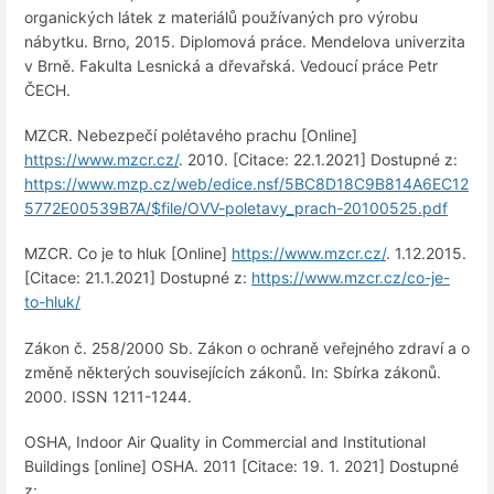
organických látek z materiálů používaných pro výrobu
nábytku. Brno, 2015. Diplomová práce. Mendelova univerzita
v Brně. Fakulta Lesnická a dřevařská. Vedoucí práce Petr
ČECH.
MZCR. Nebezpečí polétavého prachu [Online]
https://www.mzcr.cz/
. 2010. [Citace: 22.1.2021] Dostupné z:
https://www.mzp.cz/web/edice.nsf/5BC8D18C9B814A6EC12
5772E00539B7A/$file/OVV-poletavy_prach-20100525.pdf
MZCR. Co je to hluk [Online]
https://www.mzcr.cz/
. 1.12.2015.
[Citace: 21.1.2021] Dostupné z:
https://www.mzcr.cz/co-je-
to-hluk/
Zákon č. 258/2000 Sb. Zákon o ochraně veřejného zdraví a o
změně některých souvisejících zákonů. In: Sbírka zákonů.
2000. ISSN 1211-1244.
OSHA, Indoor Air Quality in Commercial and Institutional
Buildings [online] OSHA. 2011 [Citace: 19. 1. 2021] Dostupné
z: