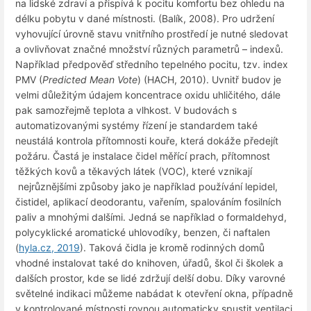
na lidské zdraví a přispívá k pocitu komfortu bez ohledu na
délku pobytu v dané místnosti. (Balík, 2008). Pro udržení
vyhovující úrovně stavu vnitřního prostředí je nutné sledovat
a ovlivňovat značné množství různých parametrů – indexů.
Například předpověď středního tepelného pocitu, tzv. index
PMV (
Predicted Mean Vote
) (HACH, 2010). Uvnitř budov je
velmi důležitým údajem koncentrace oxidu uhličitého, dále
pak samozřejmě teplota a vlhkost. V budovách s
automatizovanými systémy řízení je standardem také
neustálá kontrola přítomnosti kouře, která dokáže předejít
požáru. Častá je instalace čidel měřící prach, přítomnost
těžkých kovů a těkavých látek (VOC), které vznikají
nejrůznějšími způsoby jako je například používání lepidel,
čistidel, aplikací deodorantu, vařením, spalováním fosilních
paliv a mnohými dalšími. Jedná se například o formaldehyd,
polycyklické aromatické uhlovodíky, benzen, či naftalen
(
hyla.cz, 2019
). Taková čidla je kromě rodinných domů
vhodné instalovat také do knihoven, úřadů, škol či školek a
dalších prostor, kde se lidé zdržují delší dobu. Díky varovné
světelné indikaci můžeme nabádat k otevření okna, případně
v kontrolované místnosti rovnou automaticky spustit ventilaci.