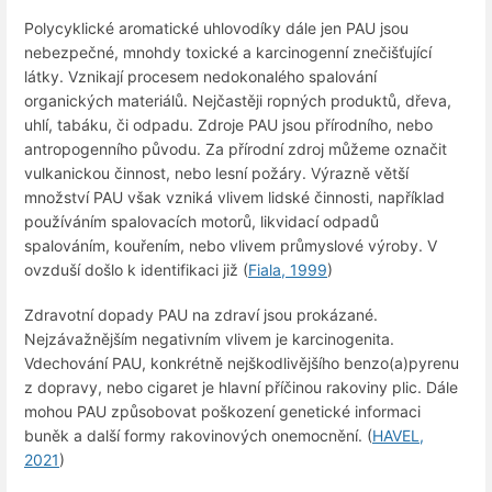
Polycyklické aromatické uhlovodíky dále jen PAU jsou
nebezpečné, mnohdy toxické a karcinogenní znečišťující
látky. Vznikají procesem nedokonalého spalování
organických materiálů. Nejčastěji ropných produktů, dřeva,
uhlí, tabáku, či odpadu. Zdroje PAU jsou přírodního, nebo
antropogenního původu. Za přírodní zdroj můžeme označit
vulkanickou činnost, nebo lesní požáry. Výrazně větší
množství PAU však vzniká vlivem lidské činnosti, například
používáním spalovacích motorů, likvidací odpadů
spalováním, kouřením, nebo vlivem průmyslové výroby. V
ovzduší došlo k identifikaci již (
Fiala, 1999
)
Zdravotní dopady PAU na zdraví jsou prokázané.
Nejzávažnějším negativním vlivem je karcinogenita.
Vdechování PAU, konkrétně nejškodlivějšího benzo(a)pyrenu
z dopravy, nebo cigaret je hlavní příčinou rakoviny plic. Dále
mohou PAU způsobovat poškození genetické informaci
buněk a další formy rakovinových onemocnění. (
HAVEL,
2021
)