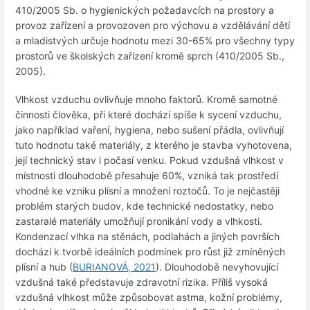
410/2005 Sb. o hygienických požadavcích na prostory a
provoz zařízení a provozoven pro výchovu a vzdělávání dětí
a mladistvých určuje hodnotu mezi 30-65% pro všechny typy
prostorů ve školských zařízení kromě sprch (410/2005 Sb.,
2005).
Vlhkost vzduchu ovlivňuje mnoho faktorů. Kromě samotné
činnosti člověka, při které dochází spíše k sycení vzduchu,
jako například vaření, hygiena, nebo sušení přádla, ovlivňují
tuto hodnotu také materiály, z kterého je stavba vyhotovena,
její technický stav i počasí venku. Pokud vzdušná vlhkost v
místnosti dlouhodobě přesahuje 60%, vzniká tak prostředí
vhodné ke vzniku plísní a množení roztočů. To je nejčastěji
problém starých budov, kde technické nedostatky, nebo
zastaralé materiály umožňují pronikání vody a vlhkosti.
Kondenzací vlhka na stěnách, podlahách a jiných površích
dochází k tvorbě ideálních podmínek pro růst již zmíněných
plísní a hub (
BURIANOVÁ, 2021
). Dlouhodobě nevyhovující
vzdušná také představuje zdravotní rizika. Příliš vysoká
vzdušná vlhkost může způsobovat astma, kožní problémy,